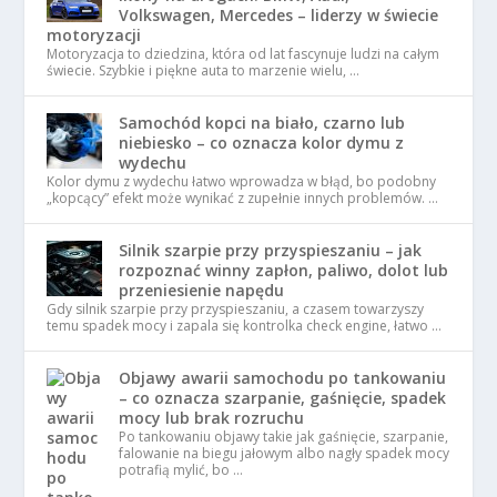
Volkswagen, Mercedes – liderzy w świecie
motoryzacji
Motoryzacja to dziedzina, która od lat fascynuje ludzi na całym
świecie. Szybkie i piękne auta to marzenie wielu, …
Samochód kopci na biało, czarno lub
niebiesko – co oznacza kolor dymu z
wydechu
Kolor dymu z wydechu łatwo wprowadza w błąd, bo podobny
„kopcący” efekt może wynikać z zupełnie innych problemów. …
Silnik szarpie przy przyspieszaniu – jak
rozpoznać winny zapłon, paliwo, dolot lub
przeniesienie napędu
Gdy silnik szarpie przy przyspieszaniu, a czasem towarzyszy
temu spadek mocy i zapala się kontrolka check engine, łatwo …
Objawy awarii samochodu po tankowaniu
– co oznacza szarpanie, gaśnięcie, spadek
mocy lub brak rozruchu
Po tankowaniu objawy takie jak gaśnięcie, szarpanie,
falowanie na biegu jałowym albo nagły spadek mocy
potrafią mylić, bo …