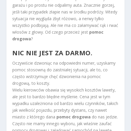
garażu i po prostu nie odpalimy auta. Znacznie gorzej,
jeśli taki przypadek złapie nas w środku podróży. Wtedy
sytuacja nie wygląda zbyt różowo, a nerwy tylko
wszystko podbijają. Ale nie ma co załamywać rąk i rwać
włosów z głowy. Od czego przecież jest
pomoc
drogowa
?
NIC NIE JEST ZA DARMO.
Oczywiście dzwoniąc na odpowiedni numer, uzyskamy
pomoc stosowną do zaistniałej sytuacji, ale to, co
często wstrzymuje chęć dzwonienia na pomoc
drogową, to koszty.
Wielu kierowców obawia się wysokich kosztów lawety,
ale jest to bardzo błędne myślenie. Cena jest w tym
wypadku uzależniona od bardzo wielu czynników, takich
jak wielkość pojazdu, przebyty dystans, czy nawet
miasto z którego dana
pomoc drogowa
do nas jedzie.
Często nie mamy innego wyboru, jak właśnie zaufać
pomocy drogowej i załadować samochód na lawetę,