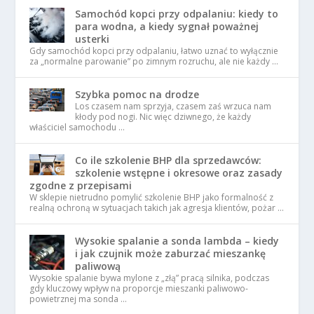
Samochód kopci przy odpalaniu: kiedy to
para wodna, a kiedy sygnał poważnej
usterki
Gdy samochód kopci przy odpalaniu, łatwo uznać to wyłącznie
za „normalne parowanie” po zimnym rozruchu, ale nie każdy …
Szybka pomoc na drodze
Los czasem nam sprzyja, czasem zaś wrzuca nam
kłody pod nogi. Nic więc dziwnego, że każdy
właściciel samochodu …
Co ile szkolenie BHP dla sprzedawców:
szkolenie wstępne i okresowe oraz zasady
zgodne z przepisami
W sklepie nietrudno pomylić szkolenie BHP jako formalność z
realną ochroną w sytuacjach takich jak agresja klientów, pożar …
Wysokie spalanie a sonda lambda – kiedy
i jak czujnik może zaburzać mieszankę
paliwową
Wysokie spalanie bywa mylone z „złą” pracą silnika, podczas
gdy kluczowy wpływ na proporcje mieszanki paliwowo-
powietrznej ma sonda …