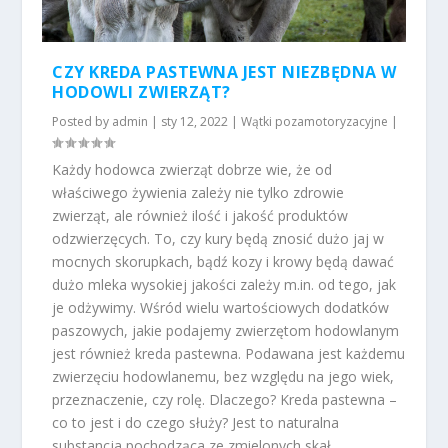
CZY KREDA PASTEWNA JEST NIEZBĘDNA W
HODOWLI ZWIERZĄT?
Posted by
admin
|
sty 12, 2022
|
Wątki pozamotoryzacyjne
|
Każdy hodowca zwierząt dobrze wie, że od
właściwego żywienia zależy nie tylko zdrowie
zwierząt, ale również ilość i jakość produktów
odzwierzęcych. To, czy kury będą znosić dużo jaj w
mocnych skorupkach, bądź kozy i krowy będą dawać
dużo mleka wysokiej jakości zależy m.in. od tego, jak
je odżywimy. Wśród wielu wartościowych dodatków
paszowych, jakie podajemy zwierzętom hodowlanym
jest również kreda pastewna. Podawana jest każdemu
zwierzęciu hodowlanemu, bez względu na jego wiek,
przeznaczenie, czy rolę. Dlaczego? Kreda pastewna –
co to jest i do czego służy? Jest to naturalna
substancja pochodząca ze zmielonych skał.