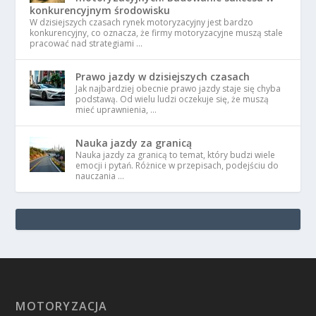
konkurencyjnym środowisku
W dzisiejszych czasach rynek motoryzacyjny jest bardzo
konkurencyjny, co oznacza, że firmy motoryzacyjne muszą stale
pracować nad strategiami …
Prawo jazdy w dzisiejszych czasach
Jak najbardziej obecnie prawo jazdy staje się chyba
podstawą. Od wielu ludzi oczekuje się, że muszą
mieć uprawnienia, …
Nauka jazdy za granicą
Nauka jazdy za granicą to temat, który budzi wiele
emocji i pytań. Różnice w przepisach, podejściu do
nauczania …
MOTORYZACJA