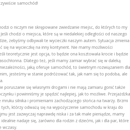
czywiście samochód!
hodzi o niczym nie skrępowane zwiedzanie miejsc, do których to my
Jeśli chodzi o miejsca, które są w niedalekiej odległości od naszego
odzie, żebyśmy odbywali te wycieczki naszym autem. Sytuacja zmienia
brać się na wycieczkę na inny kontynent. Nie mamy możliwości
li teoretycznie jest opcja, to będzie ona kosztowała krocie i będzie
czasochłonna. Dlatego też, jeśli mamy zamiar wybrać się w daleką
niezależności, jaką oferuje samochód, to świetnym rozwiązaniem dl
i nim, jesteśmy w stanie podróżować tak, jak nam się to podoba, ale
a.
ie poruszanie się własnymi drogami i nie mają zamiaru gonić także
oczynku i powinniśmy je spędzić najlepiej, jak to możliwe. Przejażdżk
 mruku silnika i promieniami zachodzącego słońca na twarzy. Brzmi
a tych, którzy odważą się na wypożyczenie samochodu w kraju do
ajmu jest zazwyczaj naprawdę niska i za tak małe pieniądze, mamy
dealnie nadaje się, zarówno dla rodzin z dziećmi, jak i dla par, które
e wczasy.