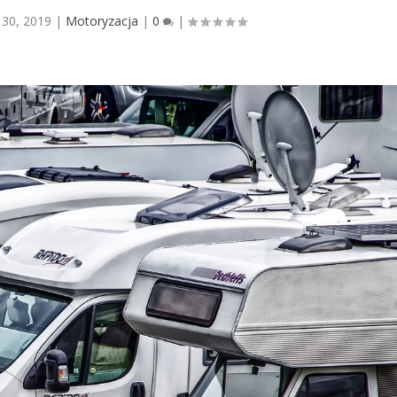
 30, 2019
|
Motoryzacja
|
0
|