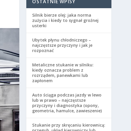
OSTATNIE WPISY
Silnik bierze olej: jaka norma
zużycia i kiedy to sygnał groźnej
usterki
Ubytek płynu chłodniczego –
najczęstsze przyczyny i jak je
rozpoznać
Metaliczne stukanie w silniku:
kiedy oznacza problem z
rozrządem, panewkami lub
zapłonem
Auto ściąga podczas jazdy w lewo
lub w prawo – najczęstsze
przyczyny i diagnostyka (opony,
geometria, hamulce, zawieszenie)
Stukanie przy skręcaniu kierownicą:
przegub, układ kierowniczy lub