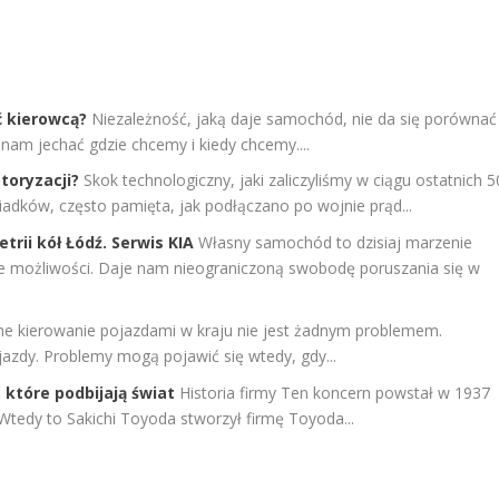
ć kierowcą?
Niezależność, jaką daje samochód, nie da się porównać
nam jechać gdzie chcemy i kiedy chcemy....
toryzacji?
Skok technologiczny, jaki zaliczyliśmy w ciągu ostatnich 5
ziadków, często pamięta, jak podłączano po wojnie prąd...
rii kół Łódź. Serwis KIA
Własny samochód to dzisiaj marzenie
le możliwości. Daje nam nieograniczoną swobodę poruszania się w
ne kierowanie pojazdami w kraju nie jest żadnym problemem.
zdy. Problemy mogą pojawić się wtedy, gdy...
które podbijają świat
Historia firmy Ten koncern powstał w 1937
. Wtedy to Sakichi Toyoda stworzył firmę Toyoda...