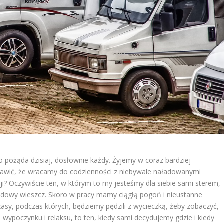
o pożąda dzisiaj, dosłownie każdy. Żyjemy w coraz bardziej
rawić, że wracamy do codzienności z niebywale naładowanymi
cji? Oczywiście ten, w którym to my jesteśmy dla siebie sami sterem,
rodowy wieszcz. Skoro w pracy mamy ciągłą pogoń i nieustanne
asy, podczas których, będziemy pędzili z wycieczką, żeby zobaczyć,
j wypoczynku i relaksu, to ten, kiedy sami decydujemy gdzie i kiedy