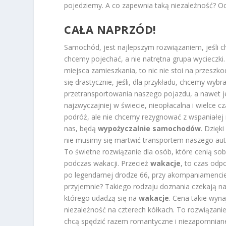
pojedziemy. A co zapewnia taką niezależność? O
CAŁA NAPRZÓD!
Samochód, jest najlepszym rozwiązaniem, jeśli c
chcemy pojechać, a nie natrętna grupa wycieczki. 
miejsca zamieszkania, to nic nie stoi na przeszk
się drastycznie, jeśli, dla przykładu, chcemy wy
przetransportowania naszego pojazdu, a nawet jeś
najzwyczajniej w świecie, nieopłacalna i wielce 
podróż, ale nie chcemy rezygnować z wspaniałej 
nas, będą
wypożyczalnie samochodów
. Dzięk
nie musimy się martwić transportem naszego aut
To świetne rozwiązanie dla osób, które cenią sob
podczas wakacji. Przecież
wakacje
, to czas odp
po legendarnej drodze 66, przy akompaniamencie
przyjemnie? Takiego rodzaju doznania czekają n
którego udadzą się na
wakacje
. Cena takie wyn
niezależność na czterech kółkach. To rozwiązanie i
chcą spędzić razem romantyczne i niezapomnian