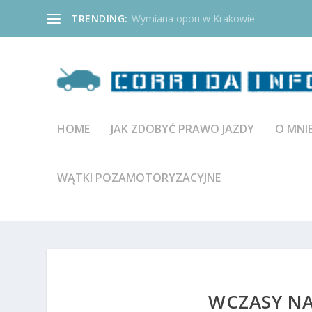
TRENDING:
Wymiana opon w Krakowie
HOME
JAK ZDOBYĆ PRAWO JAZDY
O MNI
WĄTKI POZAMOTORYZACYJNE
WCZASY NA