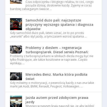
Czas odpoczynku i błogiego relaksu, to coś, czego
pożąda dzisiaj, dosłownie każdy. Żyjemy w coraz
bardziej zabieganym świecie …
Samochód dużo pali: najczęstsze
przyczyny wyższego spalania i diagnoza
objawów
Gdy samochód dużo pali, łatwo uznać, że to po prostu
„warunki” albo styl jazdy, a tymczasem wzrost spalania …
Problemy z dieslem – regeneracja
turbosprężarek. Diesel serwis Poznań:
Problemy z turbosprężarkami w silnikach diesla mogą być nie
tylko frustrujące, ale także kosztowne w naprawie. Często
wynikają …
Mercedes-Benz. Marka która podbiła
świat
Gdy mówimy o motoryzacji, z pewnością każdy z nas zna takie
marki jak Audi, BMW, Renault, Peugeot, Volkswagen. …
Jazda autem przed zdobyciem prawa
jazdy
Wszyscy w naszym kraju nauczyli się, że aby jeździć