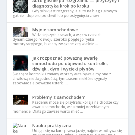
Auto gaśnie po rozgrzaniu — przyczyny i
diagnostyka krok po kroku
Gdy silnik jest rozgrzany, a auto na biegu jałowym
gaśnie i dopiero po chwili lub po ostygnięciu znów …
Myjnie samochodowe
W dzisiejszych czasach, a więc w czasach
dynamicznego rozwoju szeroko pojętego rynku
motoryzacyjnego, biznesy związane z tą właśnie …
Jak rozpoznać poważną awarię
samochodu po objawach: kontrolki,
dźwięki, dym i wycieki płynów
Świecące kontrolki i zmiany w pracy auta bywają mylone z
chwilową niedogodnością, tymczasem niektóre sygnały
zapowiadają poważne usterki. …
Problemy z samochodem
Każdemu może się przytrafić kolizja na drodze czy
awaria samochodu, w najmniej oczekiwanym
momencie. Dlatego zawsze warto mieć …
Nauka praktyczna
Udając się na kurs prawa jazdy, najpierw odbywa się