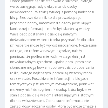
Dobre podłoże będzie stanowiło o sukcesie, dlatego
warto zasięgnąć rady u eksperta lub osoby
doświadczonej. W takiej sytuacji z pomocą nadchodzi
blog
. Sieciowe dzienniki to dla prowadzącego
przyjemne hobby, natomiast dla osoby poszukującej
konkretnej informacji – może być skarbnicą wiedzy.
Wiele osób postanawia dzielić się nabytym
doświadczeniem w sieci i trzeba przyznać, że dla laika
ich wsparcie może być wprost nieocenione. Niezależnie
od tego, co rośnie w naszym ogrodzie, należy
pamiętać, że podlewanie roślin w ciągu dnia jest
niewybaczalnym grzechem. Upalna pora i promienie
słoneczne mogą bowiem doprowadzić do poparzenia
roślin, dlatego najlepszymi porami są wczesny ranek
oraz wieczór. Poszukiwanie informacji na blogach
tematycznych jest świetnym rozwiązaniem, ponieważ
możemy mieć do czynienia z osobą, która będzie w
stanie podzielić się wieloma interesującymi i istotnymi
dla nas wskazówkami. Żadna sucha informacja nie
zastąpi doświadczenia osoby, która być może zmagała