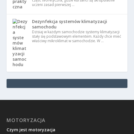
część teoretyczna, gdzie kursanci są skrupulatnie
uczeni zasad pierwszej …
Dezynfekcja systemów klimatyzacji
samochodu
Dzisiaj w każdym samochodzie systemy klimatyzacji
stały się podstawowym elementem. Każdy chce mieć
właściwy mikroklimat w samochodzie. W …
MOTORYZACJA
Czym jest motoryzacja