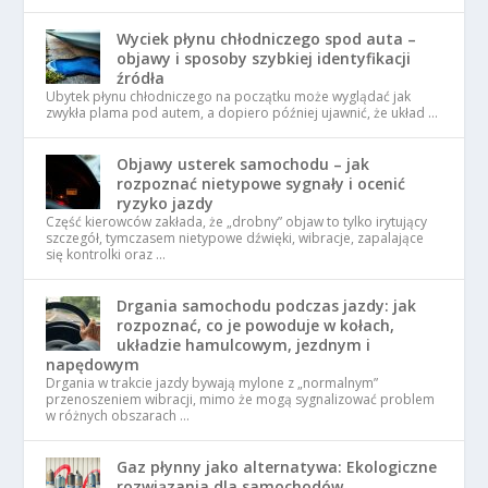
Wyciek płynu chłodniczego spod auta –
objawy i sposoby szybkiej identyfikacji
źródła
Ubytek płynu chłodniczego na początku może wyglądać jak
zwykła plama pod autem, a dopiero później ujawnić, że układ …
Objawy usterek samochodu – jak
rozpoznać nietypowe sygnały i ocenić
ryzyko jazdy
Część kierowców zakłada, że „drobny” objaw to tylko irytujący
szczegół, tymczasem nietypowe dźwięki, wibracje, zapalające
się kontrolki oraz …
Drgania samochodu podczas jazdy: jak
rozpoznać, co je powoduje w kołach,
układzie hamulcowym, jezdnym i
napędowym
Drgania w trakcie jazdy bywają mylone z „normalnym”
przenoszeniem wibracji, mimo że mogą sygnalizować problem
w różnych obszarach …
Gaz płynny jako alternatywa: Ekologiczne
rozwiązania dla samochodów