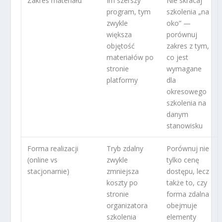
Zakres materiału
Im szerszy
Nie skracaj
program, tym
szkolenia „na
zwykle
oko” —
większa
porównuj
objętość
zakres z tym,
materiałów po
co jest
stronie
wymagane
platformy
dla
okresowego
szkolenia na
danym
stanowisku
Forma realizacji
Tryb zdalny
Porównuj nie
(online vs
zwykle
tylko cenę
stacjonarnie)
zmniejsza
dostępu, lecz
koszty po
także to, czy
stronie
forma zdalna
organizatora
obejmuje
szkolenia
elementy