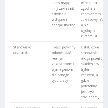
kursy mają
oferta jest
inny zakres niż
zgodna z
szkolenia
charakterem
wstępne i
„okresowym”,
specjalistyczne
a nie
ogólnym
kursem BHP
Stanowisko
Treści powinny
Ustal, które
uczestnika
odpowiadać
stanowiska
realnym
mogą przejść
zagrożeniom i
szkolenie w
wymaganiom
trybie
dla danego
zdalnym, a
typu pracy
gdzie
potrzebny
jest tryb
stacjonarny