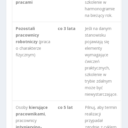
pracami
szkolenie w
harmonogramie
na bieżący rok.
Pozostali
co 3 lata
Jeśli na danym
pracownicy
stanowisku
robotniczy
(praca
pojawiają się
o charakterze
elementy
fizycznym)
wymagające
ćwiczeń
praktycznych,
szkolenie w
trybie zdalnym
może być
niewystarczające.
Osoby
kierujące
co 5 lat
Pilnuj, aby termin
pracownikami
,
realizacji
pracownicy
przypadał
inżynieryjno-
zgodnie z cyklem