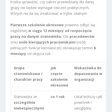
trzeba sprawdzić, czy zakres przewidziany dla danej
grupy nie będzie wymagał ćwiczeń praktycznych,
których nie da się zrealizować w trybie zdalnym.
Pierwsze szkolenie okresowe
powinno odbyć się
najpóźniej
w ciągu 12 miesięcy od rozpoczęcia
pracy na danym stanowisku
. Dla
pracodawców
oraz
osób kierujących pracownikami
(osób
pełniących funkcje kierownicze) obowiązuje termin
6
miesięcy
od objęcia roli.
Grupa
Jak
Wskazówka do
stanowiskowa /
często
dopasowania w
charakter pracy
szkolenie
organizacji
okresowe
Stanowiska ze
co 1 rok
Ustal krótszy cykl
szczególnie
powtórek i
niebezpiecznymi
uwzględnij