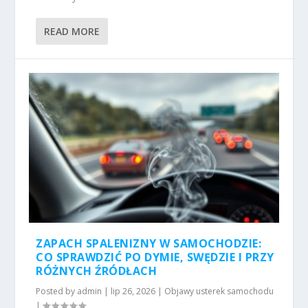
READ MORE
ZAPACH SPALENIZNY W SAMOCHODZIE:
CO SPRAWDZIĆ PO DYMIE, SWĘDZIE I PRZY
RÓŻNYCH ŹRÓDŁACH
Posted by
admin
|
lip 26, 2026
|
Objawy usterek samochodu
|