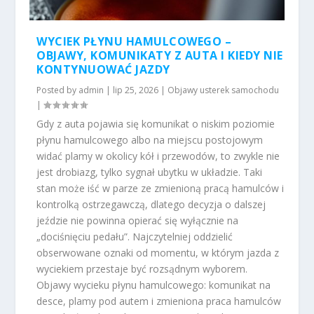
WYCIEK PŁYNU HAMULCOWEGO –
OBJAWY, KOMUNIKATY Z AUTA I KIEDY NIE
KONTYNUOWAĆ JAZDY
Posted by
admin
|
lip 25, 2026
|
Objawy usterek samochodu
|
Gdy z auta pojawia się komunikat o niskim poziomie
płynu hamulcowego albo na miejscu postojowym
widać plamy w okolicy kół i przewodów, to zwykle nie
jest drobiazg, tylko sygnał ubytku w układzie. Taki
stan może iść w parze ze zmienioną pracą hamulców i
kontrolką ostrzegawczą, dlatego decyzja o dalszej
jeździe nie powinna opierać się wyłącznie na
„dociśnięciu pedału”. Najczytelniej oddzielić
obserwowane oznaki od momentu, w którym jazda z
wyciekiem przestaje być rozsądnym wyborem.
Objawy wycieku płynu hamulcowego: komunikat na
desce, plamy pod autem i zmieniona praca hamulców