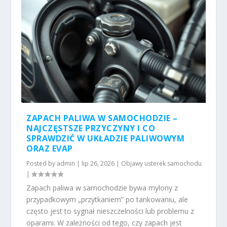
ZAPACH PALIWA W SAMOCHODZIE –
NAJCZĘSTSZE PRZYCZYNY I CO
SPRAWDZIĆ W UKŁADZIE PALIWOWYM
ORAZ EVAP
Posted by
admin
|
lip 26, 2026
|
Objawy usterek samochodu
|
Zapach paliwa w samochodzie bywa mylony z
przypadkowym „przytkaniem” po tankowaniu, ale
często jest to sygnał nieszczelności lub problemu z
oparami. W zależności od tego, czy zapach jest