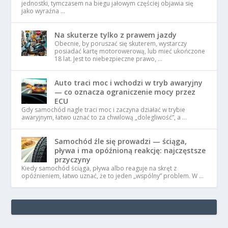
jednostki, tymczasem na biegu jałowym częściej objawia się
jako wyraźna …
Na skuterze tylko z prawem jazdy
Obecnie, by poruszać się skuterem, wystarczy
posiadać kartę motorowerową, lub mieć ukończone
18 lat. Jest to niebezpieczne prawo, …
Auto traci moc i wchodzi w tryb awaryjny
— co oznacza ograniczenie mocy przez
ECU
Gdy samochód nagle traci moc i zaczyna działać w trybie
awaryjnym, łatwo uznać to za chwilową „dolegliwość”, a …
Samochód źle się prowadzi — ściąga,
pływa i ma opóźnioną reakcję: najczęstsze
przyczyny
Kiedy samochód ściąga, pływa albo reaguje na skręt z
opóźnieniem, łatwo uznać, że to jeden „wspólny” problem. W …