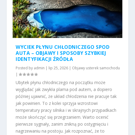
WYCIEK PŁYNU CHŁODNICZEGO SPOD
AUTA – OBJAWY I SPOSOBY SZYBKIEJ
IDENTYFIKACJI ŹRÓDŁA
Posted by
admin
|
lip 25, 2026
|
Objawy usterek samochodu
|
Ubytek płynu chłodniczego na początku może
wyglądać jak zwykła plama pod autem, a dopiero
później ujawnić, że układ chłodzenia nie pracuje tak
jak powinien. To z kolei sprzyja wzrostowi
temperatury pracy silnika i w skrajnych przypadkach
może skończyć się przegrzaniem. Warto ocenić
pierwsze sygnały, zanim znikną po ostygnięciu i
nagrzewaniu na postoju. Jak rozpoznać, że to