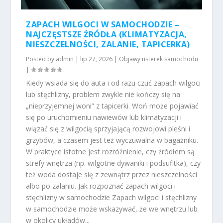
ZAPACH WILGOCI W SAMOCHODZIE –
NAJCZĘSTSZE ŹRÓDŁA (KLIMATYZACJA,
NIESZCZELNOŚCI, ZALANIE, TAPICERKA)
Posted by
admin
|
lip 27, 2026
|
Objawy usterek samochodu
|
Kiedy wsiada się do auta i od razu czuć zapach wilgoci
lub stęchlizny, problem zwykle nie kończy się na
„nieprzyjemnej woni” z tapicerki. Woń może pojawiać
się po uruchomieniu nawiewów lub klimatyzacji i
wiązać się z wilgocią sprzyjającą rozwojowi pleśni i
grzybów, a czasem jest też wyczuwalna w bagażniku.
W praktyce istotne jest rozróżnienie, czy źródłem są
strefy wnętrza (np. wilgotne dywaniki i podsufitka), czy
też woda dostaje się z zewnątrz przez nieszczelności
albo po zalaniu. Jak rozpoznać zapach wilgoci i
stęchlizny w samochodzie Zapach wilgoci i stęchlizny
w samochodzie może wskazywać, że we wnętrzu lub
w okolicy układów...