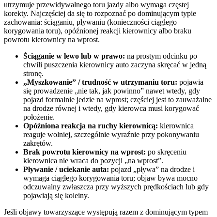
utrzymuje przewidywalnego toru jazdy albo wymaga częstej
korekty. Najczęściej da się to rozpoznać po dominującym typie
zachowania: ściąganiu, pływaniu (konieczności ciągłego
korygowania toru), opóźnionej reakcji kierownicy albo braku
powrotu kierownicy na wprost.
Ściąganie w lewo lub w prawo:
na prostym odcinku po
chwili puszczenia kierownicy auto zaczyna skręcać w jedną
stronę.
„Myszkowanie” / trudność w utrzymaniu toru:
pojawia
się prowadzenie „nie tak, jak powinno” nawet wtedy, gdy
pojazd formalnie jedzie na wprost; częściej jest to zauważalne
na drodze równej i wtedy, gdy kierowca musi korygować
położenie.
Opóźniona reakcja na ruchy kierownicą:
kierownica
reaguje wolniej, szczególnie wyraźnie przy pokonywaniu
zakrętów.
Brak powrotu kierownicy na wprost:
po skręceniu
kierownica nie wraca do pozycji „na wprost”.
Pływanie / uciekanie auta:
pojazd „pływa” na drodze i
wymaga ciągłego korygowania toru; objaw bywa mocno
odczuwalny zwłaszcza przy wyższych prędkościach lub gdy
pojawiają się koleiny.
Jeśli objawy towarzyszące występują razem z dominującym typem