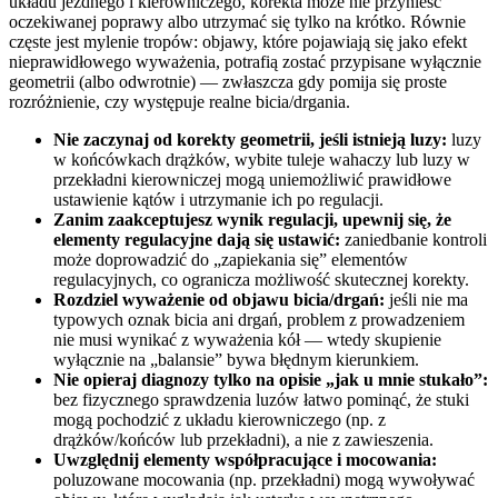
układu jezdnego i kierowniczego, korekta może nie przynieść
oczekiwanej poprawy albo utrzymać się tylko na krótko. Równie
częste jest mylenie tropów: objawy, które pojawiają się jako efekt
nieprawidłowego wyważenia, potrafią zostać przypisane wyłącznie
geometrii (albo odwrotnie) — zwłaszcza gdy pomija się proste
rozróżnienie, czy występuje realne bicia/drgania.
Nie zaczynaj od korekty geometrii, jeśli istnieją luzy:
luzy
w końcówkach drążków, wybite tuleje wahaczy lub luzy w
przekładni kierowniczej mogą uniemożliwić prawidłowe
ustawienie kątów i utrzymanie ich po regulacji.
Zanim zaakceptujesz wynik regulacji, upewnij się, że
elementy regulacyjne dają się ustawić:
zaniedbanie kontroli
może doprowadzić do „zapiekania się” elementów
regulacyjnych, co ogranicza możliwość skutecznej korekty.
Rozdziel wyważenie od objawu bicia/drgań:
jeśli nie ma
typowych oznak bicia ani drgań, problem z prowadzeniem
nie musi wynikać z wyważenia kół — wtedy skupienie
wyłącznie na „balansie” bywa błędnym kierunkiem.
Nie opieraj diagnozy tylko na opisie „jak u mnie stukało”:
bez fizycznego sprawdzenia luzów łatwo pominąć, że stuki
mogą pochodzić z układu kierowniczego (np. z
drążków/końców lub przekładni), a nie z zawieszenia.
Uwzględnij elementy współpracujące i mocowania:
poluzowane mocowania (np. przekładni) mogą wywoływać