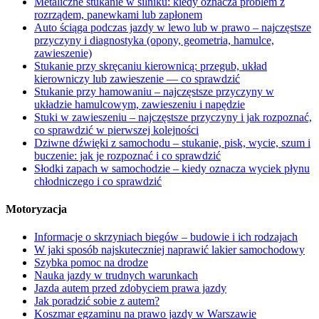
Metaliczne stukanie w silniku: kiedy oznacza problem z
rozrządem, panewkami lub zapłonem
Auto ściąga podczas jazdy w lewo lub w prawo – najczęstsze
przyczyny i diagnostyka (opony, geometria, hamulce,
zawieszenie)
Stukanie przy skręcaniu kierownicą: przegub, układ
kierowniczy lub zawieszenie — co sprawdzić
Stukanie przy hamowaniu – najczęstsze przyczyny w
układzie hamulcowym, zawieszeniu i napędzie
Stuki w zawieszeniu – najczęstsze przyczyny i jak rozpoznać,
co sprawdzić w pierwszej kolejności
Dziwne dźwięki z samochodu – stukanie, pisk, wycie, szum i
buczenie: jak je rozpoznać i co sprawdzić
Słodki zapach w samochodzie – kiedy oznacza wyciek płynu
chłodniczego i co sprawdzić
Motoryzacja
Informacje o skrzyniach biegów – budowie i ich rodzajach
W jaki sposób najskuteczniej naprawić lakier samochodowy
Szybka pomoc na drodze
Nauka jazdy w trudnych warunkach
Jazda autem przed zdobyciem prawa jazdy
Jak poradzić sobie z autem?
Koszmar egzaminu na prawo jazdy w Warszawie