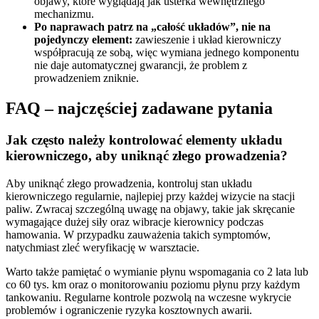
objawy, które wyglądają jak usterka wewnętrznego
mechanizmu.
Po naprawach patrz na „całość układów”, nie na
pojedynczy element:
zawieszenie i układ kierowniczy
współpracują ze sobą, więc wymiana jednego komponentu
nie daje automatycznej gwarancji, że problem z
prowadzeniem zniknie.
FAQ – najczęściej zadawane pytania
Jak często należy kontrolować elementy układu
kierowniczego, aby uniknąć złego prowadzenia?
Aby uniknąć złego prowadzenia, kontroluj stan układu
kierowniczego regularnie, najlepiej przy każdej wizycie na stacji
paliw. Zwracaj szczególną uwagę na objawy, takie jak skręcanie
wymagające dużej siły oraz wibracje kierownicy podczas
hamowania. W przypadku zauważenia takich symptomów,
natychmiast zleć weryfikację w warsztacie.
Warto także pamiętać o wymianie płynu wspomagania co 2 lata lub
co 60 tys. km oraz o monitorowaniu poziomu płynu przy każdym
tankowaniu. Regularne kontrole pozwolą na wczesne wykrycie
problemów i ograniczenie ryzyka kosztownych awarii.