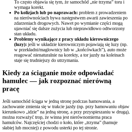
To często objawia się tym, że samochód „nie trzyma” toru i
wymaga korekt.
Po kolizjach lub po naprawach:
problem z prowadzeniem
na nierównościach bywa następstwem awarii zawieszenia po
zdarzeniach drogowych. Nawet po wymianie części mogą
ujawniać się dalsze zużycia lub nieprawidłowo odtworzony
stan układu.
Problemy wynikające z pracy układu kierowniczego
(luzy):
jeśli w układzie kierowniczym pojawiają się luzy (np.
w przekładni/maglownicy lub w „końcówkach”), auto może
reagować nienaturalnie na korekty, a tor jazdy na koleinach
staje się trudniejszy do utrzymania.
Kiedy za ściąganie może odpowiadać
hamulec — jak rozpoznać nierówną
pracę
Jeśli samochód ściąga w jedną stronę podczas hamowania, a
zachowanie zmienia się w trakcie jazdy (np. przy hamowaniu objaw
kierunkowo „idzie” na jedną stronę, a przy przyspieszaniu w drugą),
można rozważyć trop, że winna jest nierównomierna praca
hamulców. Najczęściej chodzi o koło, które „trzyma” (hamuje
słabiej lub mocniej) z powodu usterki po tej stronie.