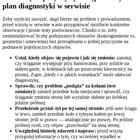
plan diagnostyki w serwisie
Żeby szybciej zawęzić, skąd bierze się problem z prowadzeniem,
przed wizytą w serwisie warto przygotować możliwie konkretne
obserwacje i proste testy porównawcze. Chodzi o to, żeby
zminimalizować liczbę podejrzanych obszarów (koła/ogumienie vs.
geometria i ustawienia) bez przesądzania o jednej przyczynie na
podstawie pojedynczych objawów.
Ustal, kiedy objaw się pojawia i jak się zmienia:
zanotuj,
czy ściąganie występuje przy hamowaniu, przy jeździe na
stałym gazie, w koleinach lub po puszczeniu kierownicy na
prostej. Zapis „kiedy i w jakich warunkach” może ułatwiać
diagnostykę.
Sprawdź, czy problem „podąża” za kołami (test
zamiany):
zamień przednie koła miejscami i sprawdź, czy
ściąganie zmienia stronę lub wyraźnie słabnie po krótkiej
jeździe próbnej.
Przełożenie przód–tył po tej samej stronie:
jeśli auto ściąga
w lewo, zamień przednie koło z tylnym kołem po lewej
stronie; jeśli w prawo — analogicznie po prawej. Po jeździe
próbnej oceń, czy objaw „przechodzi” na inną stronę.
Uwzględnij historię zdarzeń i napraw:
przed wizytą
przygotuj informacje o tym, czy wcześniej wpadłeś w