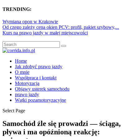
TRENDING:
Wymiana opon w Krakowie
Od czego zależy cena okien PCV: profil, pakiet szybowy,...
Kurs na prawo jazdy w małej miejscowości
Home
Jak zdobyć prawo jazdy
O mnie
Współpraca i kontakt
Motoryzacja
Objawy usterek samochodu
prawo jazdy
Wątki pozamotoryzacyjne
Select Page
Samochód źle się prowadzi — ściąga,
pływa i ma opóźnioną reakcję: