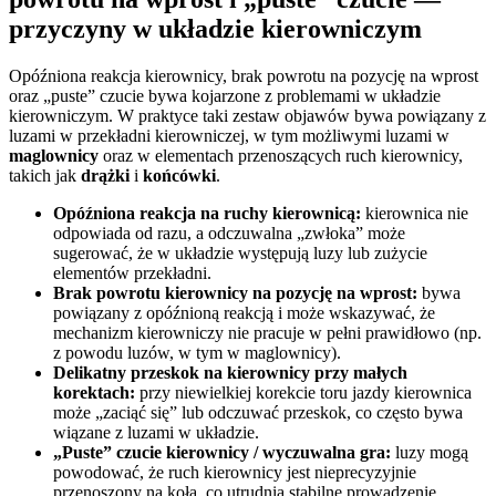
przyczyny w układzie kierowniczym
Opóźniona reakcja kierownicy, brak powrotu na pozycję na wprost
oraz „puste” czucie bywa kojarzone z problemami w układzie
kierowniczym. W praktyce taki zestaw objawów bywa powiązany z
luzami w przekładni kierowniczej, w tym możliwymi luzami w
maglownicy
oraz w elementach przenoszących ruch kierownicy,
takich jak
drążki
i
końcówki
.
Opóźniona reakcja na ruchy kierownicą:
kierownica nie
odpowiada od razu, a odczuwalna „zwłoka” może
sugerować, że w układzie występują luzy lub zużycie
elementów przekładni.
Brak powrotu kierownicy na pozycję na wprost:
bywa
powiązany z opóźnioną reakcją i może wskazywać, że
mechanizm kierowniczy nie pracuje w pełni prawidłowo (np.
z powodu luzów, w tym w maglownicy).
Delikatny przeskok na kierownicy przy małych
korektach:
przy niewielkiej korekcie toru jazdy kierownica
może „zaciąć się” lub odczuwać przeskok, co często bywa
wiązane z luzami w układzie.
„Puste” czucie kierownicy / wyczuwalna gra:
luzy mogą
powodować, że ruch kierownicy jest nieprecyzyjnie
przenoszony na koła, co utrudnia stabilne prowadzenie.