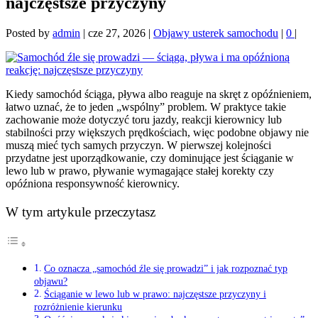
najczęstsze przyczyny
Posted by
admin
|
cze 27, 2026
|
Objawy usterek samochodu
|
0
|
Kiedy samochód ściąga, pływa albo reaguje na skręt z opóźnieniem,
łatwo uznać, że to jeden „wspólny” problem. W praktyce takie
zachowanie może dotyczyć toru jazdy, reakcji kierownicy lub
stabilności przy większych prędkościach, więc podobne objawy nie
muszą mieć tych samych przyczyn. W pierwszej kolejności
przydatne jest uporządkowanie, czy dominujące jest ściąganie w
lewo lub w prawo, pływanie wymagające stałej korekty czy
opóźniona responsywność kierownicy.
W tym artykule przeczytasz
Co oznacza „samochód źle się prowadzi” i jak rozpoznać typ
objawu?
Ściąganie w lewo lub w prawo: najczęstsze przyczyny i
rozróżnienie kierunku