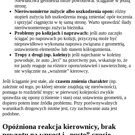
Niewłaściwa geometria może powodować ściąganie w jedną
stronę.
Nierównomierne zużycie albo uszkodzenia opon:
różny
stopień zużycia lub uszkodzenia mogą zmieniać opór toczenia
i sprzyjać ciągnięciu w tę samą stronę. Warto sprawdzić ślady
nierównomiernego zużycia bieżnika.
Problemy po kolizjach i naprawach:
jeśli auto zaczęło
ściągać po naprawach po kolizji, przyczyną może być
nieprawidłowo wykonana naprawa związana z geometrią,
ustawieniem elementów lub stanem kół/ogumienia.
Tropy z drogi (np. koleiny):
jeśli najechanie w koleiny
powoduje, że auto „leci” na przeciwny pas, wskazuje to, że
tor jazdy reaguje na różnice oporu/ustawień i nawierzchnię, a
nie wyłącznie na „wrażenie” kierowcy.
Jeśli ściąganie jest stałe, ale
czasem zmienia charakter
(np.
zależnie od tego, po której stronie znajdują się nierówności),
pomaga to rozdzielić tropy: w pierwszej kolejności zwykle
sprawdza się opony (ciśnienie i stan) oraz ustawienia geometrii, a
dopiero potem inne źródła problemu. Przy porównywalnych
warunkach drogowych istotne jest, czy zachowanie auta jest
podobne.
Opóźniona reakcja kierownicy, brak
powrotu na wprost i „puste” czucie —