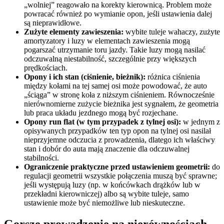
„wolniej” reagowało na korekty kierownicą. Problem może
powracać również po wymianie opon, jeśli ustawienia dalej
są nieprawidłowe.
Zużyte elementy zawieszenia:
wybite tuleje wahaczy, zużyte
amortyzatory i luzy w elementach zawieszenia mogą
pogarszać utrzymanie toru jazdy. Takie luzy mogą nasilać
odczuwalną niestabilność, szczególnie przy większych
prędkościach.
Opony i ich stan (ciśnienie, bieżnik):
różnica ciśnienia
między kołami na tej samej osi może powodować, że auto
„ściąga” w stronę koła z niższym ciśnieniem. Równocześnie
nierównomierne zużycie bieżnika jest sygnałem, że geometria
lub praca układu jezdnego mogą być rozjechane.
Opony run flat (w tym przypadek z tylnej osi):
w jednym z
opisywanych przypadków ten typ opon na tylnej osi nasilał
nieprzyjemne odczucia z prowadzenia, dlatego ich właściwy
stan i dobór do auta mają znaczenie dla odczuwalnej
stabilności.
Ograniczenie praktyczne przed ustawieniem geometrii:
do
regulacji geometrii wszystkie połączenia muszą być sprawne;
jeśli występują luzy (np. w końcówkach drążków lub w
przekładni kierowniczej) albo są wybite tuleje, samo
ustawienie może być niemożliwe lub nieskuteczne.
Gorsze prowadzenie na nierównościach,