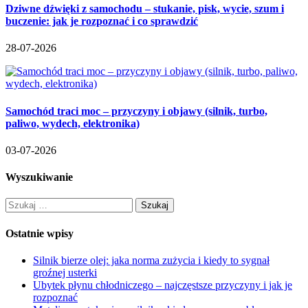
Dziwne dźwięki z samochodu – stukanie, pisk, wycie, szum i
buczenie: jak je rozpoznać i co sprawdzić
28-07-2026
Samochód traci moc – przyczyny i objawy (silnik, turbo,
paliwo, wydech, elektronika)
03-07-2026
Wyszukiwanie
Szukaj:
Ostatnie wpisy
Silnik bierze olej: jaka norma zużycia i kiedy to sygnał
groźnej usterki
Ubytek płynu chłodniczego – najczęstsze przyczyny i jak je
rozpoznać