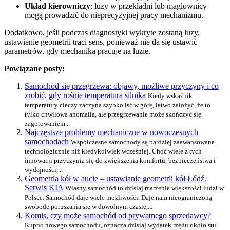
Układ kierowniczy
: luzy w przekładni lub maglownicy
mogą prowadzić do nieprecyzyjnej pracy mechanizmu.
Dodatkowo, jeśli podczas diagnostyki wykryte zostaną luzy,
ustawienie geometrii traci sens, ponieważ nie da się ustawić
parametrów, gdy mechanika pracuje na luzie.
Powiązane posty:
Samochód się przegrzewa: objawy, możliwe przyczyny i co
zrobić, gdy rośnie temperatura silnika
Kiedy wskaźnik
temperatury cieczy zaczyna szybko iść w górę, łatwo założyć, że to
tylko chwilowa anomalia, ale przegrzewanie może skończyć się
zagotowaniem...
Najczęstsze problemy mechaniczne w nowoczesnych
samochodach
Współczesne samochody są bardziej zaawansowane
technologicznie niż kiedykolwiek wcześniej. Choć wiele z tych
innowacji przyczynia się do zwiększenia komfortu, bezpieczeństwa i
wydajności,...
Geometria kół w aucie – ustawianie geometrii kół Łódź.
Serwis KIA
Własny samochód to dzisiaj marzenie większości ludzi w
Polsce. Samochód daje wiele możliwości. Daje nam nieograniczoną
swobodę poruszania się w dowolnym czasie,...
Komis, czy może samochód od prywatnego sprzedawcy?
Kupno nowego samochodu, oznacza dzisiaj wydatek rzędu około stu