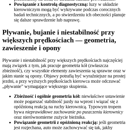
Powiązanie z kontrolą diagnostyczną:
luzy w układzie
kierowniczym mogą być wykrywane podczas corocznych
badań technicznych, a po stwierdzeniu ich obecności planuje
się dalsze sprawdzenie lub naprawę.
Pływanie, bujanie i niestabilność przy
większych prędkościach — geometria,
zawieszenie i opony
Pływanie i niestabilność przy większych prędkościach najczęściej
mają związek z tym, jak pracuje geometria kół (zwłaszcza
zbieżność), czy wszystkie elementy zawieszenia są sprawne oraz w
jakim stanie są opony. Objawy potrafią być wyraźniejsze na prostej
jezdni, a przy wyższych prędkościach kierowca może odczuwać
„pływanie” wymagające większego skupienia.
Zbieżność i ogólnie geometria kół:
niewłaściwe ustawienie
może pogarszać stabilność jazdy na wprost i wiązać się z
opóźnioną reakcją na ruchy kierownicą. Typowym tropem
bywa
nieprawidłowe zachowanie po puszczeniu kierownicy
oraz nierównomierne zużycie bieżnika.
Powiązanie geometrii z opóźnioną reakcją:
jeśli geometria
jest rozjechana, auto może zachowywać się tak, jakby