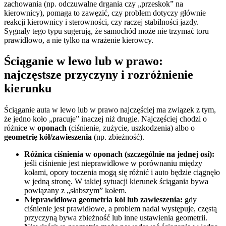
zachowania (np. odczuwalne drgania czy „przeskok” na
kierownicy), pomaga to zawęzić, czy problem dotyczy głównie
reakcji kierownicy i sterowności, czy raczej stabilności jazdy.
Sygnały tego typu sugerują, że samochód może nie trzymać toru
prawidłowo, a nie tylko na wrażenie kierowcy.
Ściąganie w lewo lub w prawo:
najczęstsze przyczyny i rozróżnienie
kierunku
Ściąganie auta w lewo lub w prawo najczęściej ma związek z tym,
że jedno koło „pracuje” inaczej niż drugie. Najczęściej chodzi o
różnice w
oponach
(ciśnienie, zużycie, uszkodzenia) albo o
geometrię kół/zawieszenia
(np. zbieżność).
Różnica ciśnienia w oponach (szczególnie na jednej osi):
jeśli ciśnienie jest nieprawidłowe w porównaniu między
kołami, opory toczenia mogą się różnić i auto będzie ciągnęło
w jedną stronę. W takiej sytuacji kierunek ściągania bywa
powiązany z „słabszym” kołem.
Nieprawidłowa geometria kół lub zawieszenia:
gdy
ciśnienie jest prawidłowe, a problem nadal występuje, częstą
przyczyną bywa zbieżność lub inne ustawienia geometrii.