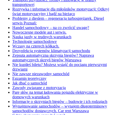
transportowej
Rozrywka i informacje dla miłośników motoryzacji: Odkryj
świat motoryzacyjny i bądź na bieżąco
Problemy z dieslem – regeneracja turbosprężarek. Diesel
serwis Poznań:
Handel samochodowy – na co zwrócić uwagę?
Nowoczesne modele aut i serwis.
Nauka jazdy w trudnych warunkach
Technologie samochodowe
Wczasy na czterech kółkach.
Dezynfekcja systemów klimatyzacji samochodu
Zepsuta automatyczna skrzynia biegów? Naprawa
automatycznych skrzyń biegów Warszawa
Nie kupiłeś biletu? Możesz wsiąść do pociągu pierwszymi
drzwiami
Nie zawsze niezawodny samochód
Egzamin teoretyczny
Jak dbać o samochód
Zawody związane z motoryzacją
Parę słów na temat ładowania pojazdu elektryczne w
domowych warunkach
Informacje o skrzyniach biegów – budowie i ich rodzajach
Wynajmowanie samochodów – wynajem długoterminowy
samochodów dostawczych. Car rent Warszawa