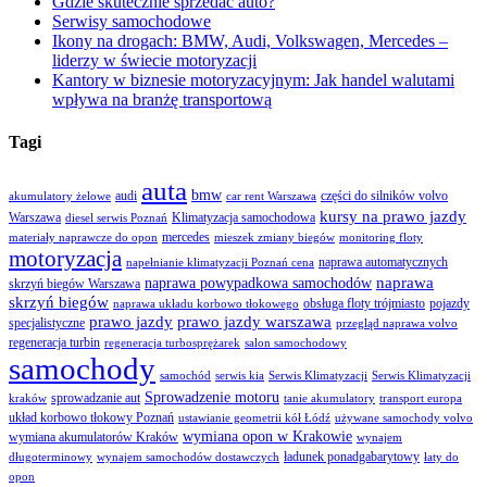
Gdzie skutecznie sprzedać auto?
Serwisy samochodowe
Ikony na drogach: BMW, Audi, Volkswagen, Mercedes –
liderzy w świecie motoryzacji
Kantory w biznesie motoryzacyjnym: Jak handel walutami
wpływa na branżę transportową
Tagi
auta
bmw
audi
części do silników volvo
akumulatory żelowe
car rent Warszawa
kursy na prawo jazdy
Warszawa
Klimatyzacja samochodowa
diesel serwis Poznań
mercedes
materiały naprawcze do opon
mieszek zmiany biegów
monitoring floty
motoryzacja
naprawa automatycznych
napełnianie klimatyzacji Poznań cena
naprawa
naprawa powypadkowa samochodów
skrzyń biegów Warszawa
skrzyń biegów
obsługa floty trójmiasto
pojazdy
naprawa układu korbowo tłokowego
prawo jazdy
prawo jazdy warszawa
specjalistyczne
przegląd naprawa volvo
regeneracja turbin
regeneracja turbosprężarek
salon samochodowy
samochody
samochód
serwis kia
Serwis Klimatyzacji
Serwis Klimatyzacji
Sprowadzenie motoru
sprowadzanie aut
kraków
tanie akumulatory
transport europa
układ korbowo tłokowy Poznań
ustawianie geometrii kół Łódź
używane samochody volvo
wymiana opon w Krakowie
wymiana akumulatorów Kraków
wynajem
ładunek ponadgabarytowy
długoterminowy
wynajem samochodów dostawczych
łaty do
opon