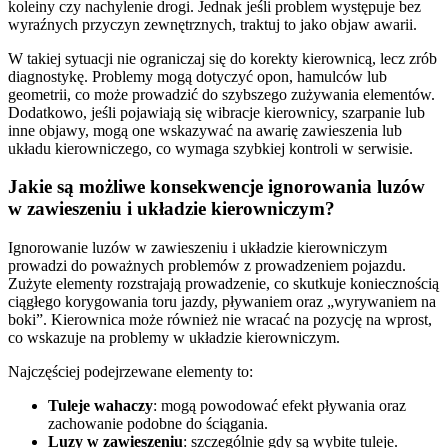
koleiny czy nachylenie drogi. Jednak jeśli problem występuje bez
wyraźnych przyczyn zewnętrznych, traktuj to jako objaw awarii.
W takiej sytuacji nie ograniczaj się do korekty kierownicą, lecz zrób
diagnostykę. Problemy mogą dotyczyć opon, hamulców lub
geometrii, co może prowadzić do szybszego zużywania elementów.
Dodatkowo, jeśli pojawiają się wibracje kierownicy, szarpanie lub
inne objawy, mogą one wskazywać na awarię zawieszenia lub
układu kierowniczego, co wymaga szybkiej kontroli w serwisie.
Jakie są możliwe konsekwencje ignorowania luzów
w zawieszeniu i układzie kierowniczym?
Ignorowanie luzów w zawieszeniu i układzie kierowniczym
prowadzi do poważnych problemów z prowadzeniem pojazdu.
Zużyte elementy rozstrajają prowadzenie, co skutkuje koniecznością
ciągłego korygowania toru jazdy, pływaniem oraz „wyrywaniem na
boki”. Kierownica może również nie wracać na pozycję na wprost,
co wskazuje na problemy w układzie kierowniczym.
Najczęściej podejrzewane elementy to:
Tuleje wahaczy
: mogą powodować efekt pływania oraz
zachowanie podobne do ściągania.
Luzy w zawieszeniu
: szczególnie gdy są wybite tuleje.