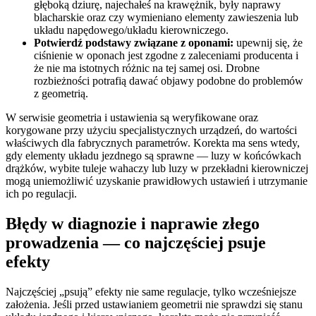
głęboką dziurę, najechałeś na krawężnik, były naprawy
blacharskie oraz czy wymieniano elementy zawieszenia lub
układu napędowego/układu kierowniczego.
Potwierdź podstawy związane z oponami:
upewnij się, że
ciśnienie w oponach jest zgodne z zaleceniami producenta i
że nie ma istotnych różnic na tej samej osi. Drobne
rozbieżności potrafią dawać objawy podobne do problemów
z geometrią.
W serwisie geometria i ustawienia są weryfikowane oraz
korygowane przy użyciu specjalistycznych urządzeń, do wartości
właściwych dla fabrycznych parametrów. Korekta ma sens wtedy,
gdy elementy układu jezdnego są sprawne — luzy w końcówkach
drążków, wybite tuleje wahaczy lub luzy w przekładni kierowniczej
mogą uniemożliwić uzyskanie prawidłowych ustawień i utrzymanie
ich po regulacji.
Błędy w diagnozie i naprawie złego
prowadzenia — co najczęściej psuje
efekty
Najczęściej „psują” efekty nie same regulacje, tylko wcześniejsze
założenia. Jeśli przed ustawianiem geometrii nie sprawdzi się stanu