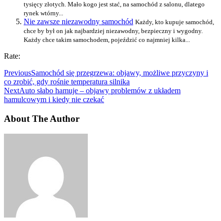
tysięcy złotych. Mało kogo jest stać, na samochód z salonu, dlatego
rynek wtórny...
Nie zawsze niezawodny samochód
Każdy, kto kupuje samochód,
chce by był on jak najbardziej niezawodny, bezpieczny i wygodny.
Każdy chce takim samochodem, pojeździć co najmniej kilka...
Rate:
Previous
Samochód się przegrzewa: objawy, możliwe przyczyny i
co zrobić, gdy rośnie temperatura silnika
Next
Auto słabo hamuje – objawy problemów z układem
hamulcowym i kiedy nie czekać
About The Author