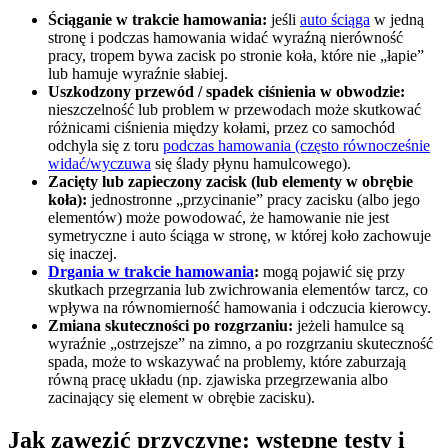
Ściąganie w trakcie hamowania:
jeśli
auto ściąga
w jedną
stronę i podczas hamowania widać wyraźną nierówność
pracy, tropem bywa zacisk po stronie koła, które nie „łapie”
lub hamuje wyraźnie słabiej.
Uszkodzony przewód / spadek ciśnienia w obwodzie:
nieszczelność lub problem w przewodach może skutkować
różnicami ciśnienia między kołami, przez co samochód
odchyla się z toru
podczas hamowania (często równocześnie
widać/wyczuwa
się ślady płynu hamulcowego).
Zacięty lub zapieczony zacisk (lub elementy w obrębie
koła):
jednostronne „przycinanie” pracy zacisku (albo jego
elementów) może powodować, że hamowanie nie jest
symetryczne i auto ściąga w stronę, w której koło zachowuje
się inaczej.
Drgania w trakcie hamowania
:
mogą pojawić się przy
skutkach przegrzania lub zwichrowania elementów tarcz, co
wpływa na równomierność hamowania i odczucia kierowcy.
Zmiana skuteczności po rozgrzaniu:
jeżeli hamulce są
wyraźnie „ostrzejsze” na zimno, a po rozgrzaniu skuteczność
spada, może to wskazywać na problemy, które zaburzają
równą pracę układu (np. zjawiska przegrzewania albo
zacinający się element w obrębie zacisku).
Jak zawęzić przyczynę: wstępne testy i