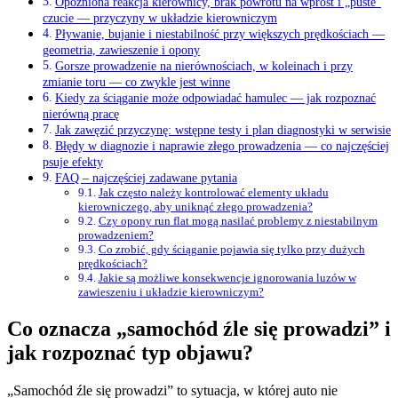
Opóźniona reakcja kierownicy, brak powrotu na wprost i „puste”
czucie — przyczyny w układzie kierowniczym
Pływanie, bujanie i niestabilność przy większych prędkościach —
geometria, zawieszenie i opony
Gorsze prowadzenie na nierównościach, w koleinach i przy
zmianie toru — co zwykle jest winne
Kiedy za ściąganie może odpowiadać hamulec — jak rozpoznać
nierówną pracę
Jak zawęzić przyczynę: wstępne testy i plan diagnostyki w serwisie
Błędy w diagnozie i naprawie złego prowadzenia — co najczęściej
psuje efekty
FAQ – najczęściej zadawane pytania
Jak często należy kontrolować elementy układu
kierowniczego, aby uniknąć złego prowadzenia?
Czy opony run flat mogą nasilać problemy z niestabilnym
prowadzeniem?
Co zrobić, gdy ściąganie pojawia się tylko przy dużych
prędkościach?
Jakie są możliwe konsekwencje ignorowania luzów w
zawieszeniu i układzie kierowniczym?
Co oznacza „samochód źle się prowadzi” i
jak rozpoznać typ objawu?
„Samochód źle się prowadzi” to sytuacja, w której auto nie