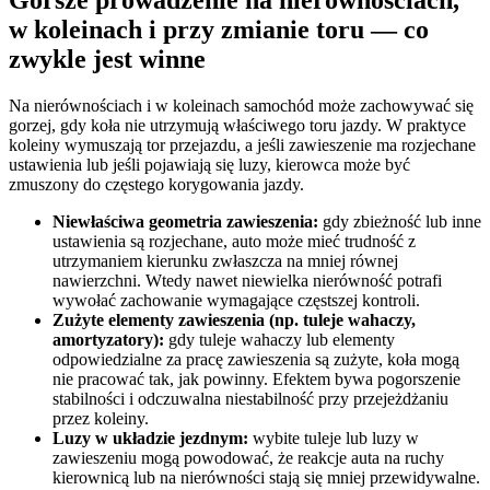
w koleinach i przy zmianie toru — co
zwykle jest winne
Na nierównościach i w koleinach samochód może zachowywać się
gorzej, gdy koła nie utrzymują właściwego toru jazdy. W praktyce
koleiny wymuszają tor przejazdu, a jeśli zawieszenie ma rozjechane
ustawienia lub jeśli pojawiają się luzy, kierowca może być
zmuszony do częstego korygowania jazdy.
Niewłaściwa geometria zawieszenia:
gdy zbieżność lub inne
ustawienia są rozjechane, auto może mieć trudność z
utrzymaniem kierunku zwłaszcza na mniej równej
nawierzchni. Wtedy nawet niewielka nierówność potrafi
wywołać zachowanie wymagające częstszej kontroli.
Zużyte elementy zawieszenia (np. tuleje wahaczy,
amortyzatory):
gdy tuleje wahaczy lub elementy
odpowiedzialne za pracę zawieszenia są zużyte, koła mogą
nie pracować tak, jak powinny. Efektem bywa pogorszenie
stabilności i odczuwalna niestabilność przy przejeżdżaniu
przez koleiny.
Luzy w układzie jezdnym:
wybite tuleje lub luzy w
zawieszeniu mogą powodować, że reakcje auta na ruchy
kierownicą lub na nierówności stają się mniej przewidywalne.