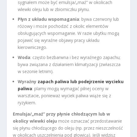
sygnałem może być emulsja/„maź” w okolicach
wlewki oleju lub w zbiorniczku płynu.
Płyn z układu wspomagania
: bywa czerwony lub
różowy i może pochodzić z okolic elementów
obsługujących wspomaganie. W razie ubytku mogą
pojawić się wyraźne objawy pracy układu
kierowniczego.
Woda
: często bezbarwna i bez wyraźnego zapachu;
bywa związana z działaniem klimatyzacji (zwłaszcza
w sezonie letnim).
Wyraźny
zapach paliwa lub podejrzenie wycieku
paliwa
: plamy mogą wymagać pilnej oceny w
warsztacie, ponieważ wyciek paliwa wiąże się z
ryzykiem.
Emulsja/„maź” przy płynie chłodzącym lub w
okolicy wlewki oleju
może oznaczać przedostawanie
się płynu chłodzącego do oleju (np. przez nieszczelność
w okolicach uszczelnienia pod głowicą). Jeśli widzisz