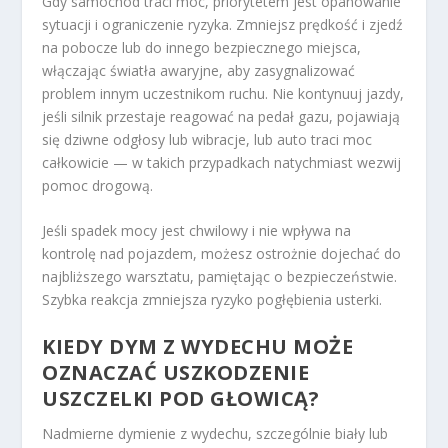
Gdy samochód traci moc, priorytetem jest opanowanie
sytuacji i ograniczenie ryzyka. Zmniejsz prędkość i zjedź
na pobocze lub do innego bezpiecznego miejsca,
włączając światła awaryjne, aby zasygnalizować
problem innym uczestnikom ruchu. Nie kontynuuj jazdy,
jeśli silnik przestaje reagować na pedał gazu, pojawiają
się dziwne odgłosy lub wibracje, lub auto traci moc
całkowicie — w takich przypadkach natychmiast wezwij
pomoc drogową.
Jeśli spadek mocy jest chwilowy i nie wpływa na
kontrolę nad pojazdem, możesz ostrożnie dojechać do
najbliższego warsztatu, pamiętając o bezpieczeństwie.
Szybka reakcja zmniejsza ryzyko pogłębienia usterki.
KIEDY DYM Z WYDECHU MOŻE
OZNACZAĆ USZKODZENIE
USZCZELKI POD GŁOWICĄ?
Nadmierne dymienie z wydechu, szczególnie biały lub