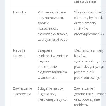
sprawdzenia
Hamulce
Piszczenie, drgania
Stan klocków i tarcz,
przy hamowaniu,
elementy hydrauliki
spadek
oraz elementy
skuteczności,
zacisków
blokowanie/grzanie,
(tłoczki/prowadniki)
twardy/miękki pedał
Napęd i
Szarpanie,
Mechanizm zmiany
skrzynia
trudności w zmianie
biegów,
biegów,
synchronizatory ora
przeciąganie
praca skrzyni (w tym
biegów/szarpnięcia
poziom oleju
w automacie
przekładniowego)
Zawieszenie
Ściąganie na bok,
Zawieszenie i
i kierownica
drgania przy
geometria/zbieżnoś
nierównej pracy kół
oraz potencjalne
problemy