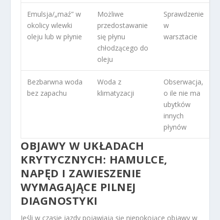
Emulsja/„maź” w
Możliwe
Sprawdzenie
okolicy wlewki
przedostawanie
w
oleju lub w płynie
się płynu
warsztacie
chłodzącego do
oleju
Bezbarwna woda
Woda z
Obserwacja,
bez zapachu
klimatyzacji
o ile nie ma
ubytków
innych
płynów
OBJAWY W UKŁADACH
KRYTYCZNYCH: HAMULCE,
NAPĘD I ZAWIESZENIE
WYMAGAJĄCE PILNEJ
DIAGNOSTYKI
Jeśli w czasie jazdy pojawiają się niepokojące objawy w