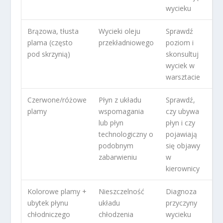
wycieku
Brązowa, tłusta
Wycieki oleju
Sprawdź
plama (często
przekładniowego
poziom i
pod skrzynią)
skonsultuj
wyciek w
warsztacie
Czerwone/różowe
Płyn z układu
Sprawdź,
plamy
wspomagania
czy ubywa
lub płyn
płyn i czy
technologiczny o
pojawiają
podobnym
się objawy
zabarwieniu
w
kierownicy
Kolorowe plamy +
Nieszczelność
Diagnoza
ubytek płynu
układu
przyczyny
chłodniczego
chłodzenia
wycieku