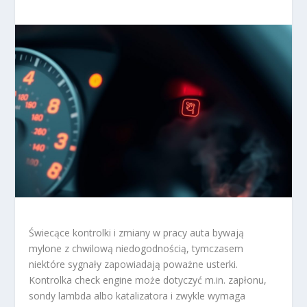
Świecące kontrolki i zmiany w pracy auta bywają
mylone z chwilową niedogodnością, tymczasem
niektóre sygnały zapowiadają poważne usterki.
Kontrolka check engine może dotyczyć m.in. zapłonu,
sondy lambda albo katalizatora i zwykle wymaga