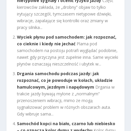
nietypowe sygnały i ocenić ryzyko jazdy
Część
kierowców zakłada, że „drobny” objaw to tylko
irytujący szczegół, tymczasem nietypowe dźwięki,
wibracje, zapalające się kontrolki oraz zmiany w
pracy silnika...
Wyciek płynu pod samochodem: jak rozpoznać,
co cieknie i kiedy nie jechać
Plama pod
samochodem na postoju potrafi wyglądać podobnie,
nawet gdy przyczyna jest zupełnie inna. Same wycieki
płynów oznaczają nieszczelność i ubytek w...
Drgania samochodu podczas jazdy: jak
rozpoznać, co je powoduje w kołach, układzie
hamulcowym, jezdnym i napędowym
Drgania w
trakcie jazdy bywają mylone z „normalnym”
przenoszeniem wibracji, mimo że mogą
sygnalizować problem w różnych obszarach auta.
Gdy wibruje sama...
Samochód kopci na biało, czarno lub niebiesko
– co oznacza kolor dymu z wydechu
Kolor dymu