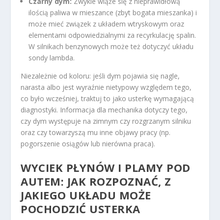
Czarny dym:
Zwykle wiąże się z nieprawidłową
ilością paliwa w mieszance (zbyt bogata mieszanka) i
może mieć związek z układem wtryskowym oraz
elementami odpowiedzialnymi za recyrkulację spalin.
W silnikach benzynowych może też dotyczyć układu
sondy lambda.
Niezależnie od koloru: jeśli dym pojawia się nagle,
narasta albo jest wyraźnie nietypowy względem tego,
co było wcześniej, traktuj to jako usterkę wymagającą
diagnostyki. Informacja dla mechanika dotyczy tego,
czy dym występuje na zimnym czy rozgrzanym silniku
oraz czy towarzyszą mu inne objawy pracy (np.
pogorszenie osiągów lub nierówna praca).
WYCIEK PŁYNÓW I PLAMY POD
AUTEM: JAK ROZPOZNAĆ, Z
JAKIEGO UKŁADU MOŻE
POCHODZIĆ USTERKA