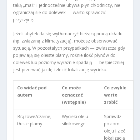
taką „maź” i jednocześnie ubywa płyn chłodniczy, nie
ograniczaj się do dolewek — warto sprawdzić
przyczynę.
Jeżeli ubytek da się wytłumaczyć bieżącą pracą układu
(np. związaną z klimatyzacją), możesz obserwować
sytuację. W pozostałych przypadkach — zwłaszcza gdy
pojawiają się oleiste plamy, rośnie ilość płynów do
dolewek lub poziomy wyraźnie spadają — bezpieczniej
jest przerwać jazdę i zlecić lokalizację wycieku.
Co widać pod
Co może
Co zwykle
autem
oznaczać
warto
(wstępnie)
zrobić
Brązowe/czarne,
Wycieki oleju
Sprawdź
tłuste plamy
silnikowego
poziom
oleju i zleć
lokalizację