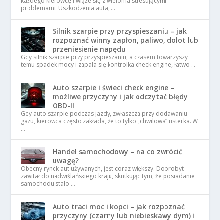
każdego kierowcę i wiąże się z wieloma stresującymi
problemami. Uszkodzenia auta, …
Silnik szarpie przy przyspieszaniu – jak
rozpoznać winny zapłon, paliwo, dolot lub
przeniesienie napędu
Gdy silnik szarpie przy przyspieszaniu, a czasem towarzyszy
temu spadek mocy i zapala się kontrolka check engine, łatwo …
Auto szarpie i świeci check engine –
możliwe przyczyny i jak odczytać błędy
OBD-II
Gdy auto szarpie podczas jazdy, zwłaszcza przy dodawaniu
gazu, kierowca często zakłada, że to tylko „chwilowa” usterka. W
…
Handel samochodowy – na co zwrócić
uwagę?
Obecny rynek aut używanych, jest coraz większy. Dobrobyt
zawitał do nadwiślańskiego kraju, skutkując tym, że posiadanie
samochodu stało …
Auto traci moc i kopci – jak rozpoznać
przyczyny (czarny lub niebieskawy dym) i