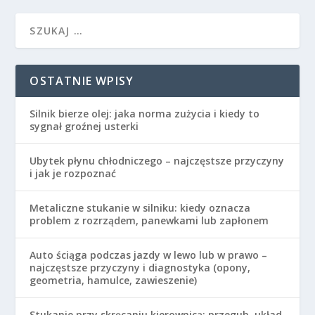
OSTATNIE WPISY
Silnik bierze olej: jaka norma zużycia i kiedy to
sygnał groźnej usterki
Ubytek płynu chłodniczego – najczęstsze przyczyny
i jak je rozpoznać
Metaliczne stukanie w silniku: kiedy oznacza
problem z rozrządem, panewkami lub zapłonem
Auto ściąga podczas jazdy w lewo lub w prawo –
najczęstsze przyczyny i diagnostyka (opony,
geometria, hamulce, zawieszenie)
Stukanie przy skręcaniu kierownicą: przegub, układ