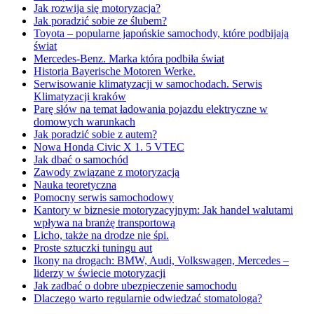
Jak rozwija się motoryzacja?
Jak poradzić sobie ze ślubem?
Toyota – popularne japońskie samochody, które podbijają
świat
Mercedes-Benz. Marka która podbiła świat
Historia Bayerische Motoren Werke.
Serwisowanie klimatyzacji w samochodach. Serwis
Klimatyzacji kraków
Parę słów na temat ładowania pojazdu elektryczne w
domowych warunkach
Jak poradzić sobie z autem?
Nowa Honda Civic X 1. 5 VTEC
Jak dbać o samochód
Zawody związane z motoryzacją
Nauka teoretyczna
Pomocny serwis samochodowy
Kantory w biznesie motoryzacyjnym: Jak handel walutami
wpływa na branżę transportową
Licho, także na drodze nie śpi.
Proste sztuczki tuningu aut
Ikony na drogach: BMW, Audi, Volkswagen, Mercedes –
liderzy w świecie motoryzacji
Jak zadbać o dobre ubezpieczenie samochodu
Dlaczego warto regularnie odwiedzać stomatologa?