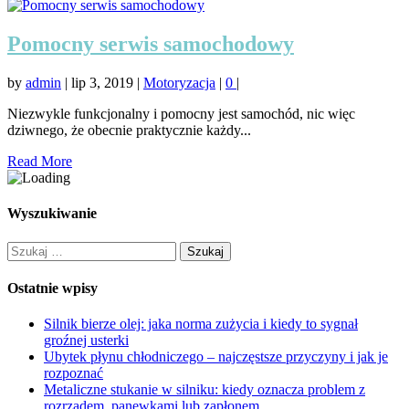
Pomocny serwis samochodowy
by
admin
|
lip 3, 2019
|
Motoryzacja
|
0
|
Niezwykle funkcjonalny i pomocny jest samochód, nic więc
dziwnego, że obecnie praktycznie każdy...
Read More
Wyszukiwanie
Szukaj:
Ostatnie wpisy
Silnik bierze olej: jaka norma zużycia i kiedy to sygnał
groźnej usterki
Ubytek płynu chłodniczego – najczęstsze przyczyny i jak je
rozpoznać
Metaliczne stukanie w silniku: kiedy oznacza problem z
rozrządem, panewkami lub zapłonem