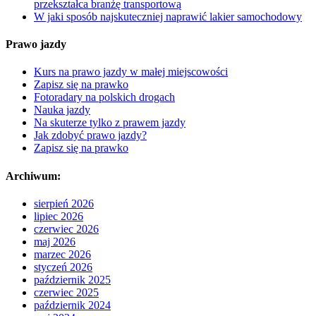
przekształca branżę transportową
W jaki sposób najskuteczniej naprawić lakier samochodowy
Prawo jazdy
Kurs na prawo jazdy w małej miejscowości
Zapisz się na prawko
Fotoradary na polskich drogach
Nauka jazdy
Na skuterze tylko z prawem jazdy
Jak zdobyć prawo jazdy?
Zapisz się na prawko
Archiwum:
sierpień 2026
lipiec 2026
czerwiec 2026
maj 2026
marzec 2026
styczeń 2026
październik 2025
czerwiec 2025
październik 2024