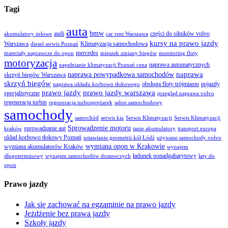
Tagi
auta
bmw
audi
części do silników volvo
akumulatory żelowe
car rent Warszawa
kursy na prawo jazdy
Warszawa
Klimatyzacja samochodowa
diesel serwis Poznań
mercedes
materiały naprawcze do opon
mieszek zmiany biegów
monitoring floty
motoryzacja
naprawa automatycznych
napełnianie klimatyzacji Poznań cena
naprawa
naprawa powypadkowa samochodów
skrzyń biegów Warszawa
skrzyń biegów
obsługa floty trójmiasto
pojazdy
naprawa układu korbowo tłokowego
prawo jazdy
prawo jazdy warszawa
specjalistyczne
przegląd naprawa volvo
regeneracja turbin
regeneracja turbosprężarek
salon samochodowy
samochody
samochód
serwis kia
Serwis Klimatyzacji
Serwis Klimatyzacji
Sprowadzenie motoru
sprowadzanie aut
kraków
tanie akumulatory
transport europa
układ korbowo tłokowy Poznań
ustawianie geometrii kół Łódź
używane samochody volvo
wymiana opon w Krakowie
wymiana akumulatorów Kraków
wynajem
ładunek ponadgabarytowy
długoterminowy
wynajem samochodów dostawczych
łaty do
opon
Prawo jazdy
Jak się zachować na egzaminie na prawo jazdy
Jeżdżenie bez prawa jazdy
Szkoły jazdy