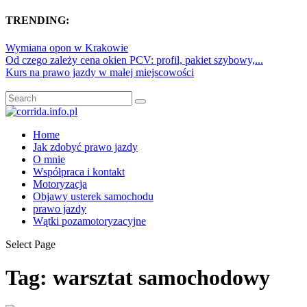
TRENDING:
Wymiana opon w Krakowie
Od czego zależy cena okien PCV: profil, pakiet szybowy,...
Kurs na prawo jazdy w małej miejscowości
Home
Jak zdobyć prawo jazdy
O mnie
Współpraca i kontakt
Motoryzacja
Objawy usterek samochodu
prawo jazdy
Wątki pozamotoryzacyjne
Select Page
Tag:
warsztat samochodowy