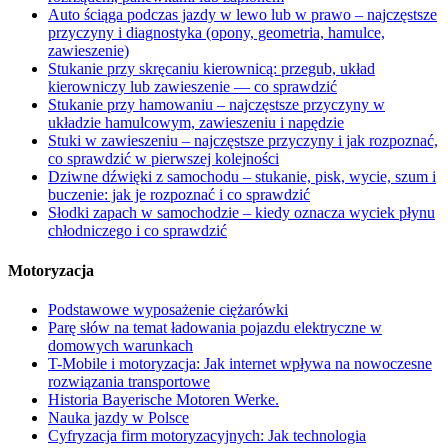
Auto ściąga podczas jazdy w lewo lub w prawo – najczęstsze
przyczyny i diagnostyka (opony, geometria, hamulce,
zawieszenie)
Stukanie przy skręcaniu kierownicą: przegub, układ
kierowniczy lub zawieszenie — co sprawdzić
Stukanie przy hamowaniu – najczęstsze przyczyny w
układzie hamulcowym, zawieszeniu i napędzie
Stuki w zawieszeniu – najczęstsze przyczyny i jak rozpoznać,
co sprawdzić w pierwszej kolejności
Dziwne dźwięki z samochodu – stukanie, pisk, wycie, szum i
buczenie: jak je rozpoznać i co sprawdzić
Słodki zapach w samochodzie – kiedy oznacza wyciek płynu
chłodniczego i co sprawdzić
Motoryzacja
Podstawowe wyposażenie ciężarówki
Parę słów na temat ładowania pojazdu elektryczne w
domowych warunkach
T-Mobile i motoryzacja: Jak internet wpływa na nowoczesne
rozwiązania transportowe
Historia Bayerische Motoren Werke.
Nauka jazdy w Polsce
Cyfryzacja firm motoryzacyjnych: Jak technologia