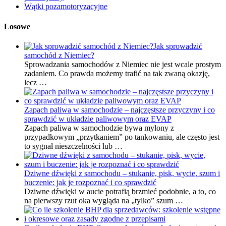
Wątki pozamotoryzacyjne
Losowe
Jak sprowadzić
samochód z Niemiec?
Sprowadzania samochodów z Niemiec nie jest wcale prostym
zadaniem. Co prawda możemy trafić na tak zwaną okazję,
lecz …
Zapach paliwa w samochodzie – najczęstsze przyczyny i co
sprawdzić w układzie paliwowym oraz EVAP
Zapach paliwa w samochodzie bywa mylony z
przypadkowym „przytkaniem” po tankowaniu, ale często jest
to sygnał nieszczelności lub …
Dziwne dźwięki z samochodu – stukanie, pisk, wycie, szum i
buczenie: jak je rozpoznać i co sprawdzić
Dziwne dźwięki w aucie potrafią brzmieć podobnie, a to, co
na pierwszy rzut oka wygląda na „tylko” szum …