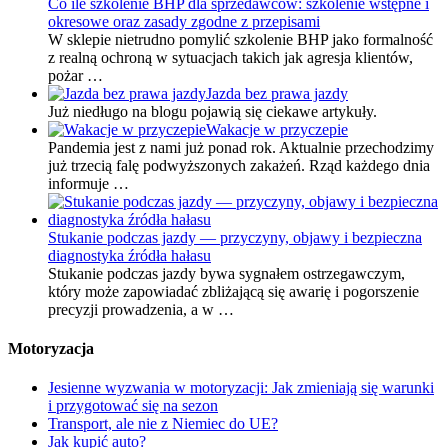
Co ile szkolenie BHP dla sprzedawców: szkolenie wstępne i
okresowe oraz zasady zgodne z przepisami
W sklepie nietrudno pomylić szkolenie BHP jako formalność
z realną ochroną w sytuacjach takich jak agresja klientów,
pożar …
Jazda bez prawa jazdy
Już niedługo na blogu pojawią się ciekawe artykuły.
Wakacje w przyczepie
Pandemia jest z nami już ponad rok. Aktualnie przechodzimy
już trzecią falę podwyższonych zakażeń. Rząd każdego dnia
informuje …
Stukanie podczas jazdy — przyczyny, objawy i bezpieczna
diagnostyka źródła hałasu
Stukanie podczas jazdy bywa sygnałem ostrzegawczym,
który może zapowiadać zbliżającą się awarię i pogorszenie
precyzji prowadzenia, a w …
Motoryzacja
Jesienne wyzwania w motoryzacji: Jak zmieniają się warunki
i przygotować się na sezon
Transport, ale nie z Niemiec do UE?
Jak kupić auto?