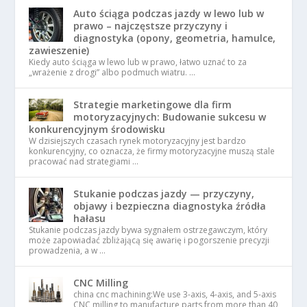
Auto ściąga podczas jazdy w lewo lub w
prawo – najczęstsze przyczyny i
diagnostyka (opony, geometria, hamulce,
zawieszenie)
Kiedy auto ściąga w lewo lub w prawo, łatwo uznać to za
„wrażenie z drogi” albo podmuch wiatru. …
Strategie marketingowe dla firm
motoryzacyjnych: Budowanie sukcesu w
konkurencyjnym środowisku
W dzisiejszych czasach rynek motoryzacyjny jest bardzo
konkurencyjny, co oznacza, że firmy motoryzacyjne muszą stale
pracować nad strategiami …
Stukanie podczas jazdy — przyczyny,
objawy i bezpieczna diagnostyka źródła
hałasu
Stukanie podczas jazdy bywa sygnałem ostrzegawczym, który
może zapowiadać zbliżającą się awarię i pogorszenie precyzji
prowadzenia, a w …
CNC Milling
china cnc machining:We use 3-axis, 4-axis, and 5-axis
CNC milling to manufacture parts from more than 40