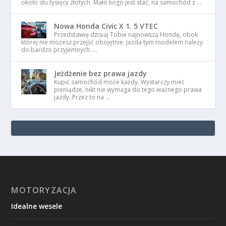
około stu tysięcy złotych. Mało kogo jest stać, na samochód z …
Nowa Honda Civic X 1. 5 VTEC
Przedstawię dzisiaj Tobie najnowszą Hondę, obok
której nie możesz przejść obojętnie. Jazda tym modelem należy
do bardzo przyjemnych. …
Jeżdżenie bez prawa jazdy
Kupić samochód może każdy. Wystarczy mieć
pieniądze, nikt nie wymaga do tego ważnego prawa
jazdy. Przez to na …
MOTORYZACJA
Idealne wesele