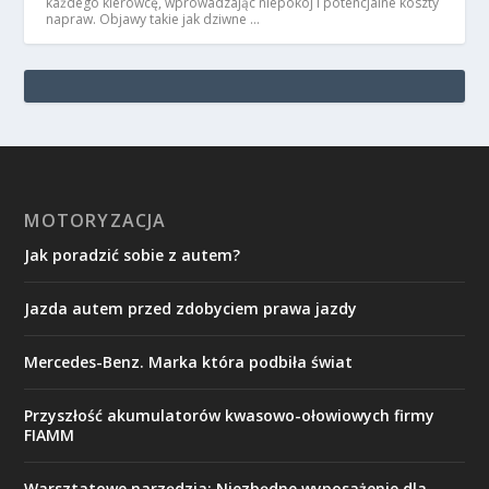
każdego kierowcę, wprowadzając niepokój i potencjalne koszty
napraw. Objawy takie jak dziwne …
MOTORYZACJA
Jak poradzić sobie z autem?
Jazda autem przed zdobyciem prawa jazdy
Mercedes-Benz. Marka która podbiła świat
Przyszłość akumulatorów kwasowo-ołowiowych firmy
FIAMM
Warsztatowe narzędzia: Niezbędne wyposażenie dla