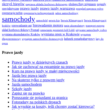
skrzyń biegów
obsługa floty trójmiasto
pojazdy
naprawa układu korbowo tłokowego
prawo jazdy
prawo jazdy warszawa
specjalistyczne
przegląd naprawa volvo
regeneracja turbin
regeneracja turbosprężarek
salon samochodowy
samochody
samochód
serwis kia
Serwis Klimatyzacji
Serwis Klimatyzacji
Sprowadzenie motoru
sprowadzanie aut
kraków
tanie akumulatory
transport europa
układ korbowo tłokowy Poznań
ustawianie geometrii kół Łódź
używane samochody volvo
wymiana opon w Krakowie
wymiana akumulatorów Kraków
wynajem
ładunek ponadgabarytowy
długoterminowy
wynajem samochodów dostawczych
łaty do
opon
Prawo jazdy
Prawo jazdy w dzisiejszych czasach
Jak się zachować na egzaminie na prawo jazdy
Kurs na prawo jazdy w małej miejscowości
Jazda bez prawa jazdy
Na skuterze tylko z prawem jazdy
Jazda samochodem
Szkoły jazdy
Zapisz się na prawko
Poruszanie się pojazdami za granicą
Fotoradary na polskich drogach
Jak wysokie są koszty, jeśli chcemy zostać kierowcą?