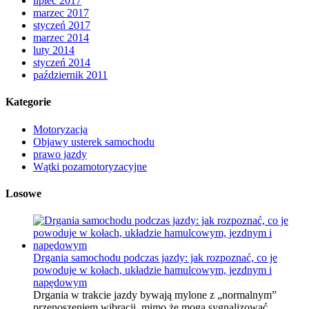
lipiec 2017
marzec 2017
styczeń 2017
marzec 2014
luty 2014
styczeń 2014
październik 2011
Kategorie
Motoryzacja
Objawy usterek samochodu
prawo jazdy
Wątki pozamotoryzacyjne
Losowe
Drgania samochodu podczas jazdy: jak rozpoznać, co je
powoduje w kołach, układzie hamulcowym, jezdnym i
napędowym
Drgania w trakcie jazdy bywają mylone z „normalnym”
przenoszeniem wibracji, mimo że mogą sygnalizować