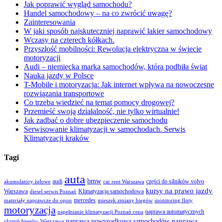
Jak poprawić wygląd samochodu?
Handel samochodowy – na co zwrócić uwagę?
Zainteresowania
W jaki sposób najskuteczniej naprawić lakier samochodowy
Wczasy na czterech kółkach.
Przyszłość mobilności: Rewolucja elektryczna w świecie
motoryzacji
Audi – niemiecka marka samochodów, która podbiła świat
Nauka jazdy w Polsce
T-Mobile i motoryzacja: Jak internet wpływa na nowoczesne
rozwiązania transportowe
Co trzeba wiedzieć na temat pomocy drogowej?
Przemieść swoją działalność, nie tylko wirtualnie!
Jak zadbać o dobre ubezpieczenie samochodu
Serwisowanie klimatyzacji w samochodach. Serwis
Klimatyzacji kraków
Tagi
auta
bmw
audi
części do silników volvo
akumulatory żelowe
car rent Warszawa
kursy na prawo jazdy
Warszawa
Klimatyzacja samochodowa
diesel serwis Poznań
mercedes
materiały naprawcze do opon
mieszek zmiany biegów
monitoring floty
motoryzacja
naprawa automatycznych
napełnianie klimatyzacji Poznań cena
naprawa
naprawa powypadkowa samochodów
skrzyń biegów Warszawa