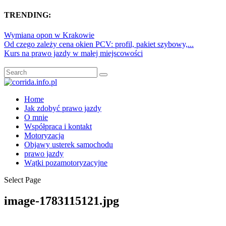
TRENDING:
Wymiana opon w Krakowie
Od czego zależy cena okien PCV: profil, pakiet szybowy,...
Kurs na prawo jazdy w małej miejscowości
Home
Jak zdobyć prawo jazdy
O mnie
Współpraca i kontakt
Motoryzacja
Objawy usterek samochodu
prawo jazdy
Wątki pozamotoryzacyjne
Select Page
image-1783115121.jpg