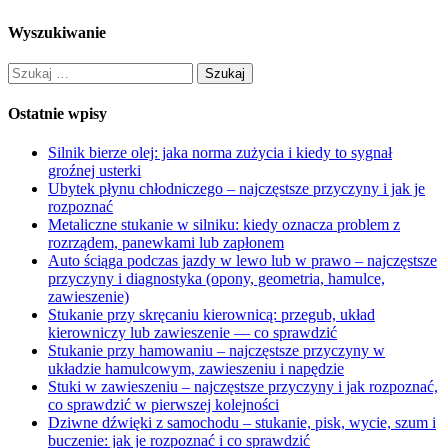
Wyszukiwanie
Szukaj:
Ostatnie wpisy
Silnik bierze olej: jaka norma zużycia i kiedy to sygnał
groźnej usterki
Ubytek płynu chłodniczego – najczęstsze przyczyny i jak je
rozpoznać
Metaliczne stukanie w silniku: kiedy oznacza problem z
rozrządem, panewkami lub zapłonem
Auto ściąga podczas jazdy w lewo lub w prawo – najczęstsze
przyczyny i diagnostyka (opony, geometria, hamulce,
zawieszenie)
Stukanie przy skręcaniu kierownicą: przegub, układ
kierowniczy lub zawieszenie — co sprawdzić
Stukanie przy hamowaniu – najczęstsze przyczyny w
układzie hamulcowym, zawieszeniu i napędzie
Stuki w zawieszeniu – najczęstsze przyczyny i jak rozpoznać,
co sprawdzić w pierwszej kolejności
Dziwne dźwięki z samochodu – stukanie, pisk, wycie, szum i
buczenie: jak je rozpoznać i co sprawdzić