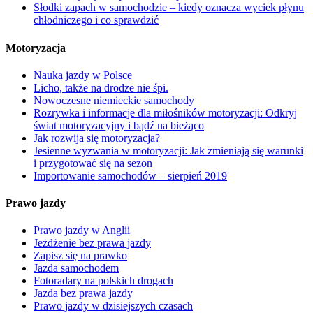
Słodki zapach w samochodzie – kiedy oznacza wyciek płynu
chłodniczego i co sprawdzić
Motoryzacja
Nauka jazdy w Polsce
Licho, także na drodze nie śpi.
Nowoczesne niemieckie samochody
Rozrywka i informacje dla miłośników motoryzacji: Odkryj
świat motoryzacyjny i bądź na bieżąco
Jak rozwija się motoryzacja?
Jesienne wyzwania w motoryzacji: Jak zmieniają się warunki
i przygotować się na sezon
Importowanie samochodów – sierpień 2019
Prawo jazdy
Prawo jazdy w Anglii
Jeżdżenie bez prawa jazdy
Zapisz się na prawko
Jazda samochodem
Fotoradary na polskich drogach
Jazda bez prawa jazdy
Prawo jazdy w dzisiejszych czasach