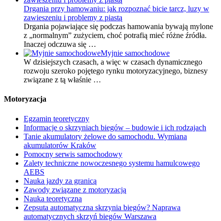
Drgania przy hamowaniu: jak rozpoznać bicie tarcz, luzy w
zawieszeniu i problemy z piastą
Drgania pojawiające się podczas hamowania bywają mylone
z „normalnym” zużyciem, choć potrafią mieć różne źródła.
Inaczej odczuwa się …
Myjnie samochodowe
W dzisiejszych czasach, a więc w czasach dynamicznego
rozwoju szeroko pojętego rynku motoryzacyjnego, biznesy
związane z tą właśnie …
Motoryzacja
Egzamin teoretyczny
Informacje o skrzyniach biegów – budowie i ich rodzajach
Tanie akumulatory żelowe do samochodu. Wymiana
akumulatorów Kraków
Pomocny serwis samochodowy
Zalety techniczne nowoczesnego systemu hamulcowego
AEBS
Nauka jazdy za granicą
Zawody związane z motoryzacją
Nauka teoretyczna
Zepsuta automatyczna skrzynia biegów? Naprawa
automatycznych skrzyń biegów Warszawa