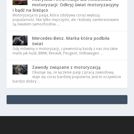
motoryzacji: Odkryj świat motoryzacyjny
i bądź na bieżąco
Motoryzacja to pasja, która zdobywa coraz większą
popularność. Nie tylko mężczyźni, ale i kobiety zainteresowane
są światem samochodów, …
Mercedes-Benz. Marka która podbiła
świat
Gdy mówimy o motoryzacji, z pewnością każdy z nas zna takie
marki jak Audi, BMW, Renault, Peugeot, Volkswagen. …
Zawody związane z motoryzacją
Okazuje się, że łączenie pasji z pracą zawodową
staje się coraz bardziej popularna. Jest to oczywiście
bardzo dobry …