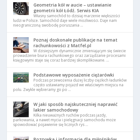
Geometria kół w aucie – ustawianie
geometrii kół Łódź. Serwis KIA
Własny samochód to dzisiaj marzenie większości
ludzi w Polsce. Samochód daje wiele możliwości. Daje nam
nieograniczoną swobodę poruszania …
Poznaj doskonałe publikacje na temat
rachunkowości z Matfel.pl
W dzisiejszym dynamicznie zmieniającym się świecie
prowadzenie biura rachunkowego oraz zarządzanie procesami
księgowymi staje się coraz bardziej skomplikowane. …
Podstawowe wyposażenie ciężarówki
Podczas przewożenia dużej liczby ciężkich ładunków
często ustawiamy pojazd we właściwym miejscu na
polu. Zwykle wybieramy go po …
W jaki sposób najskuteczniej naprawić
lakier samochodowy
Kilka nieuważnych ruchów podczas jazdy,
parkowania, a nawet mycia i pielęgnacji samochodu może
spowodować pojawienie się licznych rys …
Rozrywka i informacje dla miłośników