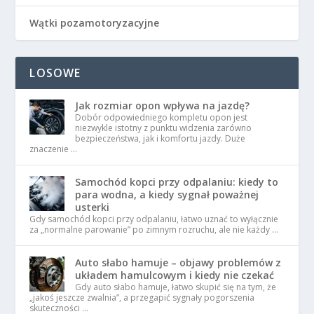
Wątki pozamotoryzacyjne
LOSOWE
Jak rozmiar opon wpływa na jazdę?
Dobór odpowiedniego kompletu opon jest
niezwykle istotny z punktu widzenia zarówno
bezpieczeństwa, jak i komfortu jazdy. Duże
znaczenie …
Samochód kopci przy odpalaniu: kiedy to
para wodna, a kiedy sygnał poważnej
usterki
Gdy samochód kopci przy odpalaniu, łatwo uznać to wyłącznie
za „normalne parowanie” po zimnym rozruchu, ale nie każdy …
Auto słabo hamuje – objawy problemów z
układem hamulcowym i kiedy nie czekać
Gdy auto słabo hamuje, łatwo skupić się na tym, że
„jakoś jeszcze zwalnia”, a przegapić sygnały pogorszenia
skuteczności …