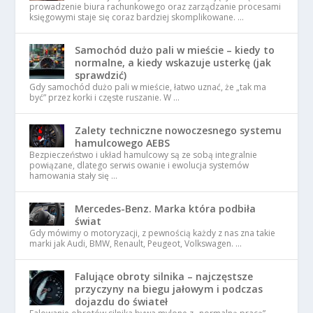
prowadzenie biura rachunkowego oraz zarządzanie procesami
księgowymi staje się coraz bardziej skomplikowane. …
Samochód dużo pali w mieście – kiedy to
normalne, a kiedy wskazuje usterkę (jak
sprawdzić)
Gdy samochód dużo pali w mieście, łatwo uznać, że „tak ma
być” przez korki i częste ruszanie. W …
Zalety techniczne nowoczesnego systemu
hamulcowego AEBS
Bezpieczeństwo i układ hamulcowy są ze sobą integralnie
powiązane, dlatego serwis owanie i ewolucja systemów
hamowania stały się …
Mercedes-Benz. Marka która podbiła
świat
Gdy mówimy o motoryzacji, z pewnością każdy z nas zna takie
marki jak Audi, BMW, Renault, Peugeot, Volkswagen. …
Falujące obroty silnika – najczęstsze
przyczyny na biegu jałowym i podczas
dojazdu do świateł