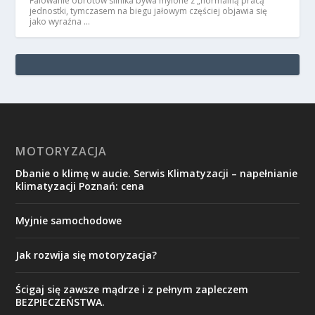
Falowanie obrotów silnika bywa mylone z „normalną pracą”
jednostki, tymczasem na biegu jałowym częściej objawia się
jako wyraźna …
MOTORYZACJA
Dbanie o klimę w aucie. Serwis Klimatyzacji – napełnianie
klimatyzacji Poznań: cena
Myjnie samochodowe
Jak rozwija się motoryzacja?
Ścigaj się zawsze mądrze i z pełnym zapleczem
BEZPIECZEŃSTWA.