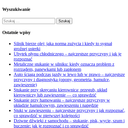
Wyszukiwanie
Szukaj:
Ostatnie wpisy
Silnik bierze olej: jaka norma zużycia i kiedy to sygnał
groźnej usterki
Ubytek płynu chłodniczego – najczęstsze przyczyny i jak je
rozpoznać
Metaliczne stukanie w silniku: kiedy oznacza problem z
rozrządem, panewkami lub zapłonem
Auto ściąga podczas jazdy w lewo lub w prawo – najczęstsze
przyczyny i diagnostyka (opony, geometria, hamulce,
zawieszenie)
Stukanie przy skręcaniu kierownicą: przegub, układ
kierowniczy lub zawieszenie — co sprawdzić
Stukanie przy hamowaniu – najczęstsze przyczyny w
układzie hamulcowym, zawieszeniu i napędzie
Stuki w zawieszeniu – najczęstsze przyczyny i jak rozpoznać,
co sprawdzić w pierwszej kolejności
Dziwne dźwięki z samochodu – stukanie, pisk, wycie, szum i
buczenie: jak je rozpoznać i co sprawdzić