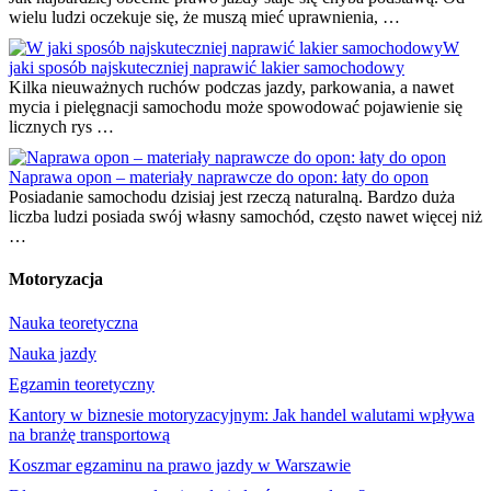
wielu ludzi oczekuje się, że muszą mieć uprawnienia, …
W
jaki sposób najskuteczniej naprawić lakier samochodowy
Kilka nieuważnych ruchów podczas jazdy, parkowania, a nawet
mycia i pielęgnacji samochodu może spowodować pojawienie się
licznych rys …
Naprawa opon – materiały naprawcze do opon: łaty do opon
Posiadanie samochodu dzisiaj jest rzeczą naturalną. Bardzo duża
liczba ludzi posiada swój własny samochód, często nawet więcej niż
…
Motoryzacja
Nauka teoretyczna
Nauka jazdy
Egzamin teoretyczny
Kantory w biznesie motoryzacyjnym: Jak handel walutami wpływa
na branżę transportową
Koszmar egzaminu na prawo jazdy w Warszawie