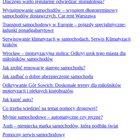
Dlaczego warto regularnie odwiedzać stomatologa?
Wynajmowanie samochodów – wynajem długoterminowy
samochodów dostawczych. Car rent Warszawa
Transport samochodowy w Europie – pojazdy specjalistyczne:
ładunki ponadgabarytowe
Serwisowanie klimatyzacji w samochodach. Serwis Klimatyzacji
kraków
Wrocław – motoryzacyjna stolica: Odkryj urok tego miasta dla
miłośników samochodów
Jak zrobić renowację starego samochodu?
Jak zadbać o dobre ubezpieczenie samochodu
Odkrywanie Gór Sowich: Doskonałe tereny dla miłośników
motoryzacji i pięknych krajobrazów
Jak kupić auto?
Co trzeba wiedzieć na temat pomocy drogowej?
Myjnie samochodowe – automatyczne czy ręczne?
Audi – niemiecka marka samochodów, która podbiła świat
Pomocny serwis samochodowy