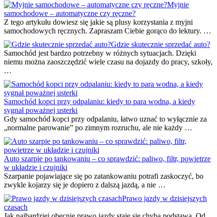
Myjnie
samochodowe – automatyczne czy ręczne?
Z tego artykułu dowiesz się jakie są plusy korzystania z myjni
samochodowych ręcznych. Zapraszam Ciebie gorąco do lektury. …
Gdzie skutecznie sprzedać auto?
Samochód jest bardzo potrzebny w różnych sytuacjach. Dzięki
niemu można zaoszczędzić wiele czasu na dojazdy do pracy, szkoły,
…
Samochód kopci przy odpalaniu: kiedy to para wodna, a kiedy
sygnał poważnej usterki
Gdy samochód kopci przy odpalaniu, łatwo uznać to wyłącznie za
„normalne parowanie” po zimnym rozruchu, ale nie każdy …
Auto szarpie po tankowaniu – co sprawdzić: paliwo, filtr, powietrze
w układzie i czujniki
Szarpanie pojawiające się po zatankowaniu potrafi zaskoczyć, bo
zwykle kojarzy się je dopiero z dalszą jazdą, a nie …
Prawo jazdy w dzisiejszych
czasach
Jak najbardziej obecnie prawo jazdy staje się chyba podstawą. Od