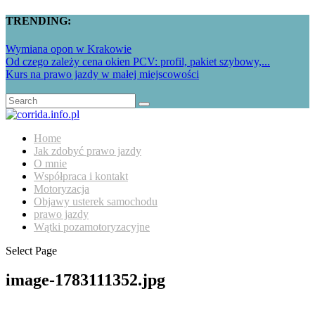
TRENDING:
Wymiana opon w Krakowie
Od czego zależy cena okien PCV: profil, pakiet szybowy,...
Kurs na prawo jazdy w małej miejscowości
Home
Jak zdobyć prawo jazdy
O mnie
Współpraca i kontakt
Motoryzacja
Objawy usterek samochodu
prawo jazdy
Wątki pozamotoryzacyjne
Select Page
image-1783111352.jpg