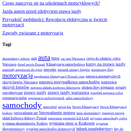
Czego nauczysz się na szkoleniach motocyklowych?
Jazda autem przed zdobyciem prawa jazdy
Przyszłość mobilności: Rewolucja elektryczna w świecie
motoryzacji
Zawody związane z motoryzacją
Tagi
auta
bmw
audi
części do silników volvo
akumulatory żelowe
car rent Warszawa
kursy na prawo jazdy
Warszawa
Klimatyzacja samochodowa
diesel serwis Poznań
mercedes
materiały naprawcze do opon
mieszek zmiany biegów
monitoring floty
motoryzacja
naprawa automatycznych
napełnianie klimatyzacji Poznań cena
naprawa
naprawa powypadkowa samochodów
skrzyń biegów Warszawa
skrzyń biegów
obsługa floty trójmiasto
pojazdy
naprawa układu korbowo tłokowego
prawo jazdy
prawo jazdy warszawa
specjalistyczne
przegląd naprawa volvo
regeneracja turbin
regeneracja turbosprężarek
salon samochodowy
samochody
samochód
serwis kia
Serwis Klimatyzacji
Serwis Klimatyzacji
Sprowadzenie motoru
sprowadzanie aut
kraków
tanie akumulatory
transport europa
układ korbowo tłokowy Poznań
ustawianie geometrii kół Łódź
używane samochody volvo
wymiana opon w Krakowie
wymiana akumulatorów Kraków
wynajem
ładunek ponadgabarytowy
długoterminowy
wynajem samochodów dostawczych
łaty do