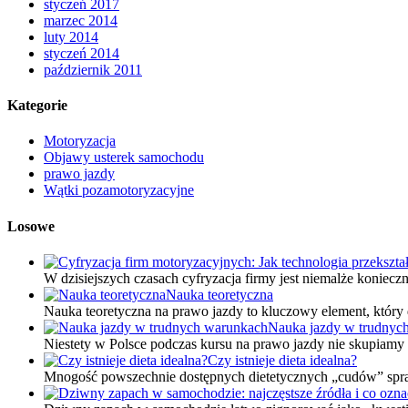
styczeń 2017
marzec 2014
luty 2014
styczeń 2014
październik 2011
Kategorie
Motoryzacja
Objawy usterek samochodu
prawo jazdy
Wątki pozamotoryzacyjne
Losowe
W dzisiejszych czasach cyfryzacja firmy jest niemalże koniec
Nauka teoretyczna
Nauka teoretyczna na prawo jazdy to kluczowy element, któr
Nauka jazdy w trudnyc
Niestety w Polsce podczas kursu na prawo jazdy nie skupiamy s
Czy istnieje dieta idealna?
Mnogość powszechnie dostępnych dietetycznych „cudów” spraw