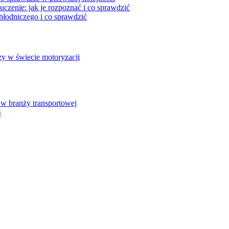
czenie: jak je rozpoznać i co sprawdzić
hłodniczego i co sprawdzić
y w świecie motoryzacji
w branży transportowej
S