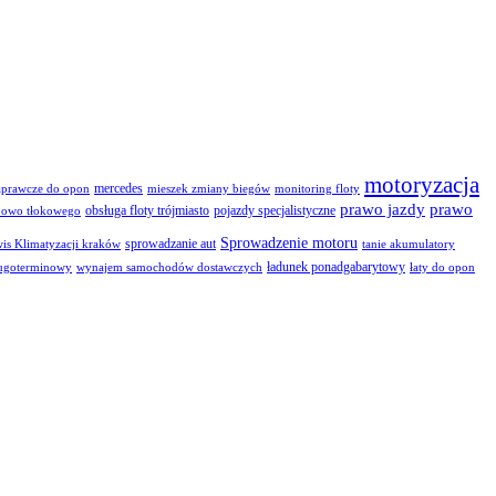
motoryzacja
mercedes
aprawcze do opon
mieszek zmiany biegów
monitoring floty
prawo jazdy
prawo
obsługa floty trójmiasto
pojazdy specjalistyczne
bowo tłokowego
Sprowadzenie motoru
sprowadzanie aut
is Klimatyzacji kraków
tanie akumulatory
ładunek ponadgabarytowy
ugoterminowy
wynajem samochodów dostawczych
łaty do opon