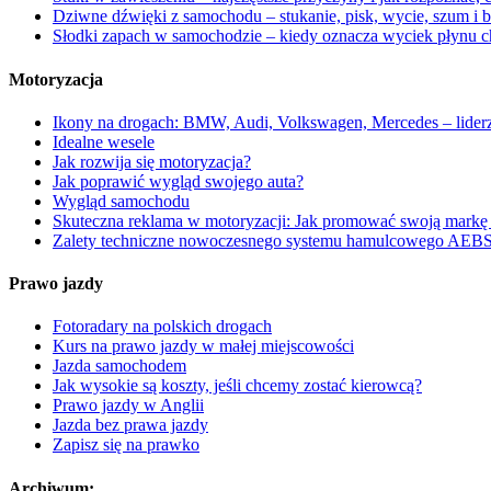
Dziwne dźwięki z samochodu – stukanie, pisk, wycie, szum i bu
Słodki zapach w samochodzie – kiedy oznacza wyciek płynu c
Motoryzacja
Ikony na drogach: BMW, Audi, Volkswagen, Mercedes – liderz
Idealne wesele
Jak rozwija się motoryzacja?
Jak poprawić wygląd swojego auta?
Wygląd samochodu
Skuteczna reklama w motoryzacji: Jak promować swoją markę 
Zalety techniczne nowoczesnego systemu hamulcowego AEB
Prawo jazdy
Fotoradary na polskich drogach
Kurs na prawo jazdy w małej miejscowości
Jazda samochodem
Jak wysokie są koszty, jeśli chcemy zostać kierowcą?
Prawo jazdy w Anglii
Jazda bez prawa jazdy
Zapisz się na prawko
Archiwum: