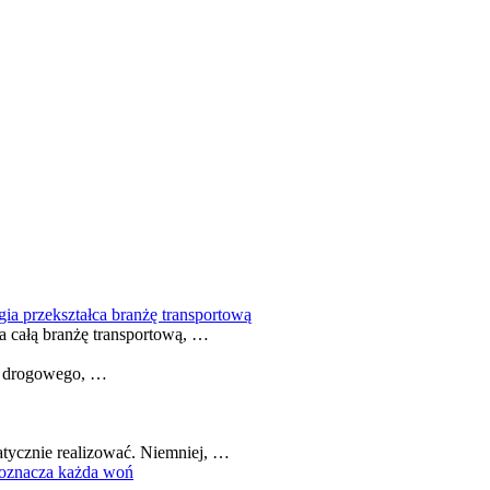
gia przekształca branżę transportową
ia całą branżę transportową, …
hu drogowego, …
tycznie realizować. Niemniej, …
 oznacza każda woń