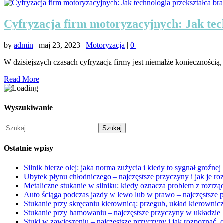
Cyfryzacja firm motoryzacyjnych: Jak tec
by
admin
|
maj 23, 2023
|
Motoryzacja
|
0
|
W dzisiejszych czasach cyfryzacja firmy jest niemalże koniecznością,
Read More
Wyszukiwanie
Szukaj:
Ostatnie wpisy
Silnik bierze olej: jaka norma zużycia i kiedy to sygnał groźnej 
Ubytek płynu chłodniczego – najczęstsze przyczyny i jak je r
Metaliczne stukanie w silniku: kiedy oznacza problem z rozr
Auto ściąga podczas jazdy w lewo lub w prawo – najczęstsze p
Stukanie przy skręcaniu kierownicą: przegub, układ kierownic
Stukanie przy hamowaniu – najczęstsze przyczyny w układzie
Stuki w zawieszeniu – najczęstsze przyczyny i jak rozpoznać, 