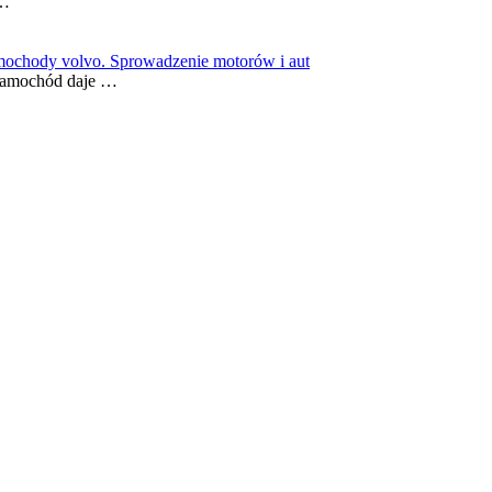
 …
chody volvo. Sprowadzenie motorów i aut
 Samochód daje …