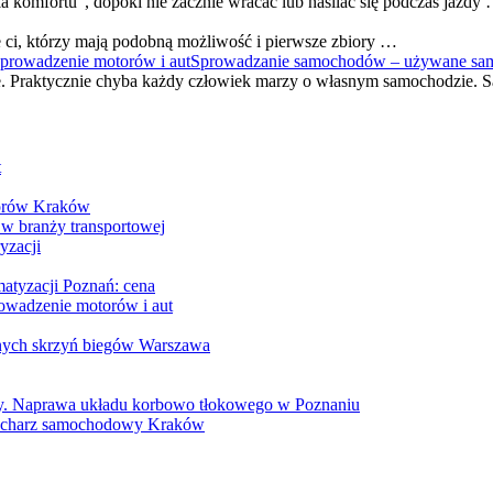
komfortu”, dopóki nie zacznie wracać lub nasilać się podczas jazdy
ci, którzy mają podobną możliwość i pierwsze zbiory …
Sprowadzanie samochodów – używane samo
ne. Praktycznie chyba każdy człowiek marzy o własnym samochodzie.
t
torów Kraków
w branży transportowej
yzacji
matyzacji Poznań: cena
wadzenie motorów i aut
nych skrzyń biegów Warszawa
. Naprawa układu korbowo tłokowego w Poznaniu
acharz samochodowy Kraków