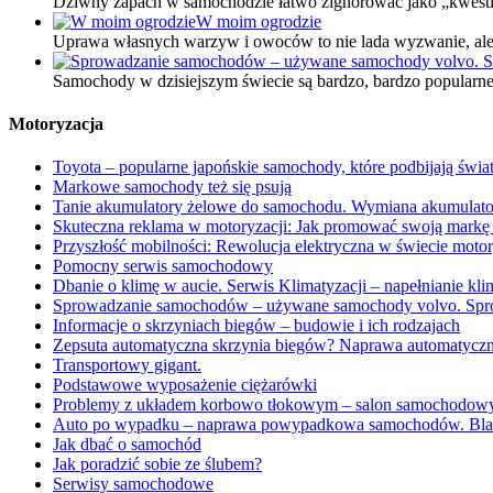
Dziwny zapach w samochodzie łatwo zignorować jako „kwestia 
W moim ogrodzie
Uprawa własnych warzyw i owoców to nie lada wyzwanie, ale 
Samochody w dzisiejszym świecie są bardzo, bardzo popular
Motoryzacja
Toyota – popularne japońskie samochody, które podbijają świa
Markowe samochody też się psują
Tanie akumulatory żelowe do samochodu. Wymiana akumula
Skuteczna reklama w motoryzacji: Jak promować swoją markę 
Przyszłość mobilności: Rewolucja elektryczna w świecie motor
Pomocny serwis samochodowy
Dbanie o klimę w aucie. Serwis Klimatyzacji – napełnianie kli
Sprowadzanie samochodów – używane samochody volvo. Spro
Informacje o skrzyniach biegów – budowie i ich rodzajach
Zepsuta automatyczna skrzynia biegów? Naprawa automatycz
Transportowy gigant.
Podstawowe wyposażenie ciężarówki
Problemy z układem korbowo tłokowym – salon samochodowy
Auto po wypadku – naprawa powypadkowa samochodów. Bl
Jak dbać o samochód
Jak poradzić sobie ze ślubem?
Serwisy samochodowe