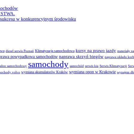
amochodów
EŃSTWA.
e sukcesu w konkurencyjnym środowisku
kursy na prawo jazdy
awa
Klimatyzacja samochodowa
diesel serwis Poznań
materiały n
naprawa skrzyń biegów
prawa powypadkowa samochodów
naprawa układu kor
samochody
salon samochodowy
samochód
serwis kia
Serwis Klimatyzacji
Serw
wymiana opon w Krakowie
wymiana akumulatorów Kraków
mochody volvo
wynajem dł