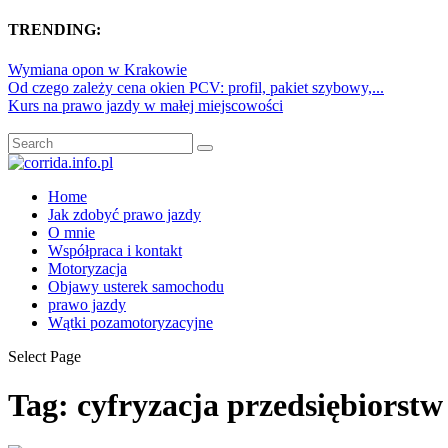
TRENDING:
Wymiana opon w Krakowie
Od czego zależy cena okien PCV: profil, pakiet szybowy,...
Kurs na prawo jazdy w małej miejscowości
Home
Jak zdobyć prawo jazdy
O mnie
Współpraca i kontakt
Motoryzacja
Objawy usterek samochodu
prawo jazdy
Wątki pozamotoryzacyjne
Select Page
Tag:
cyfryzacja przedsiębiorstw