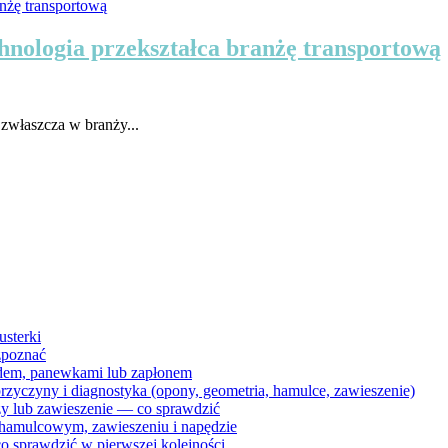
hnologia przekształca branżę transportową
 zwłaszcza w branży...
usterki
ozpoznać
ządem, panewkami lub zapłonem
rzyczyny i diagnostyka (opony, geometria, hamulce, zawieszenie)
zy lub zawieszenie — co sprawdzić
 hamulcowym, zawieszeniu i napędzie
co sprawdzić w pierwszej kolejności