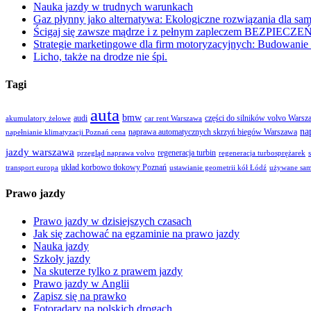
Nauka jazdy w trudnych warunkach
Gaz płynny jako alternatywa: Ekologiczne rozwiązania dla s
Ścigaj się zawsze mądrze i z pełnym zapleczem BEZPIECZ
Strategie marketingowe dla firm motoryzacyjnych: Budowani
Licho, także na drodze nie śpi.
Tagi
auta
bmw
audi
części do silników volvo Warsz
akumulatory żelowe
car rent Warszawa
na
naprawa automatycznych skrzyń biegów Warszawa
napełnianie klimatyzacji Poznań cena
jazdy warszawa
regeneracja turbin
przegląd naprawa volvo
regeneracja turbosprężarek
układ korbowo tłokowy Poznań
transport europa
ustawianie geometrii kół Łódź
używane sa
Prawo jazdy
Prawo jazdy w dzisiejszych czasach
Jak się zachować na egzaminie na prawo jazdy
Nauka jazdy
Szkoły jazdy
Na skuterze tylko z prawem jazdy
Prawo jazdy w Anglii
Zapisz się na prawko
Fotoradary na polskich drogach