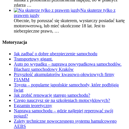
zdarza …
Na skuterze tylko z
prawem jazdy
Obecnie, by poruszać się skuterem, wystarczy posiadać kartę
motorowerową, lub mieć ukończone 18 lat. Jest to
niebezpieczne prawo, …
Motoryzacja
Jak zadbać o dobre ubezpieczenie samochodu
Transportowy gigant.
Auto po wypadku – naprawa powypadkowa samochodów.
Blacharz samochodowy Kraków
Przyszłość akumulatorów kwasowo-ołowiowych firmy
FIAMM
Toyota – popularne japońskie samochody, które podbijają
świat
Jak zrobić renowację starego samochodu?
Czego nauczysz się na szkoleniach motocyklowych?
Egzamin teoretyczny
Naprawa samochodu – gdzie najlepiej reperować swój
pojazd?
Zalety techniczne nowoczesnego systemu hamulcowego
AEBS