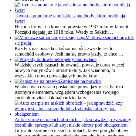
Toyota – popularne japońskie samochody, które podbijają
świat
Historia firmy Ten koncern powstał w 1937 roku w Japonii.
Początki sięgają już 1918 roku. Wtedy to Sakichi …
Markowe samochody też
się psują
Każdy z nas posiada jakiś samochód, zwykle jest to
samochód osobowy. Jeśli ma się prawo jazdy, to chce …
Projekty budowlane
W dzisiejszych czasach innowacji, powstaje coraz więcej
nowych budynków i infrastruktury. Jak wiadomo, to
wszystkich nowo powstających budynków …
Zapisz się na prawko
W obecnych czasach posiadanie prawa jazdy jest bardzo
istotnym elementem, względem wzbogacenia swojego
curriculum vitae. Jak najbardziej kurs …
Auto szarpie na niskich obrotach – jak sprawdzić, czy winny
jest silnik, sprzęgło lub zbyt niskie obroty pod obciążeniem
Gdy auto szarpie na niskich obrotach, łatwo pomylić objaw
silnika z problemem przeniesienia napędu, bo w praktyce