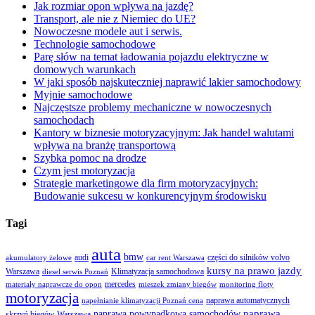
Jak rozmiar opon wpływa na jazdę?
Transport, ale nie z Niemiec do UE?
Nowoczesne modele aut i serwis.
Technologie samochodowe
Parę słów na temat ładowania pojazdu elektryczne w
domowych warunkach
W jaki sposób najskuteczniej naprawić lakier samochodowy
Myjnie samochodowe
Najczęstsze problemy mechaniczne w nowoczesnych
samochodach
Kantory w biznesie motoryzacyjnym: Jak handel walutami
wpływa na branżę transportową
Szybka pomoc na drodze
Czym jest motoryzacja
Strategie marketingowe dla firm motoryzacyjnych:
Budowanie sukcesu w konkurencyjnym środowisku
Tagi
auta
bmw
audi
części do silników volvo
akumulatory żelowe
car rent Warszawa
kursy na prawo jazdy
Warszawa
Klimatyzacja samochodowa
diesel serwis Poznań
mercedes
materiały naprawcze do opon
mieszek zmiany biegów
monitoring floty
motoryzacja
naprawa automatycznych
napełnianie klimatyzacji Poznań cena
naprawa
naprawa powypadkowa samochodów
skrzyń biegów Warszawa