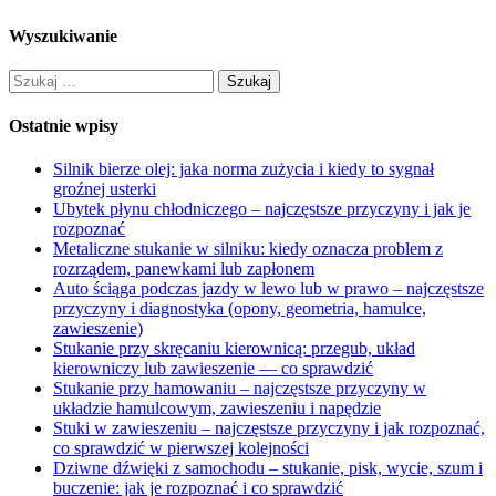
Wyszukiwanie
Szukaj:
Ostatnie wpisy
Silnik bierze olej: jaka norma zużycia i kiedy to sygnał
groźnej usterki
Ubytek płynu chłodniczego – najczęstsze przyczyny i jak je
rozpoznać
Metaliczne stukanie w silniku: kiedy oznacza problem z
rozrządem, panewkami lub zapłonem
Auto ściąga podczas jazdy w lewo lub w prawo – najczęstsze
przyczyny i diagnostyka (opony, geometria, hamulce,
zawieszenie)
Stukanie przy skręcaniu kierownicą: przegub, układ
kierowniczy lub zawieszenie — co sprawdzić
Stukanie przy hamowaniu – najczęstsze przyczyny w
układzie hamulcowym, zawieszeniu i napędzie
Stuki w zawieszeniu – najczęstsze przyczyny i jak rozpoznać,
co sprawdzić w pierwszej kolejności
Dziwne dźwięki z samochodu – stukanie, pisk, wycie, szum i
buczenie: jak je rozpoznać i co sprawdzić