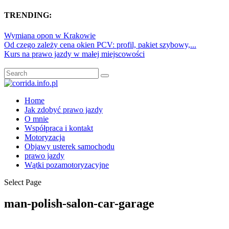
TRENDING:
Wymiana opon w Krakowie
Od czego zależy cena okien PCV: profil, pakiet szybowy,...
Kurs na prawo jazdy w małej miejscowości
Home
Jak zdobyć prawo jazdy
O mnie
Współpraca i kontakt
Motoryzacja
Objawy usterek samochodu
prawo jazdy
Wątki pozamotoryzacyjne
Select Page
man-polish-salon-car-garage