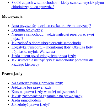
Słodki zapach w samochodzie – kiedy oznacza wyciek płynu
chłodniczego i co sprawdzić
Motoryzacja
Auta przyszłości, czyli co czeka branże motoryzacji?
Egzamin praktyczny
Naprawa samochodu – gdzie najlepiej reperować swój
pojazd?
Jak zadbać o dobre ubezpieczenie samochodu
Logistyka transportu – monitoring floty. Obsługa floty
trójmiasto, myjnia Warszawa
Jazda autem przed zdobyciem prawa jazdy
Jak skutecznie usunąć rysy z samochodu: poradnik dla
każdego kierowcy
Prawo jazdy
Na skuterze tylko z prawem jazdy
Jeżdżenie bez prawa jazdy
Kurs na prawo jazdy w małej miejscowości
Jak się zachować na egzaminie na prawo jazdy
Jazda samochodem
Jak zdobyć prawo jazdy?