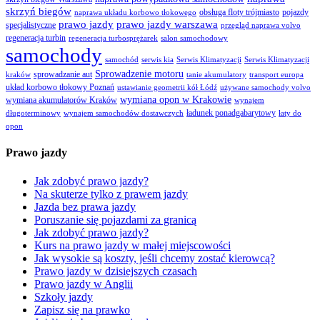
skrzyń biegów
obsługa floty trójmiasto
pojazdy
naprawa układu korbowo tłokowego
prawo jazdy
prawo jazdy warszawa
specjalistyczne
przegląd naprawa volvo
regeneracja turbin
regeneracja turbosprężarek
salon samochodowy
samochody
samochód
serwis kia
Serwis Klimatyzacji
Serwis Klimatyzacji
Sprowadzenie motoru
sprowadzanie aut
kraków
tanie akumulatory
transport europa
układ korbowo tłokowy Poznań
ustawianie geometrii kół Łódź
używane samochody volvo
wymiana opon w Krakowie
wymiana akumulatorów Kraków
wynajem
ładunek ponadgabarytowy
długoterminowy
wynajem samochodów dostawczych
łaty do
opon
Prawo jazdy
Jak zdobyć prawo jazdy?
Na skuterze tylko z prawem jazdy
Jazda bez prawa jazdy
Poruszanie się pojazdami za granicą
Jak zdobyć prawo jazdy?
Kurs na prawo jazdy w małej miejscowości
Jak wysokie są koszty, jeśli chcemy zostać kierowcą?
Prawo jazdy w dzisiejszych czasach
Prawo jazdy w Anglii
Szkoły jazdy
Zapisz się na prawko