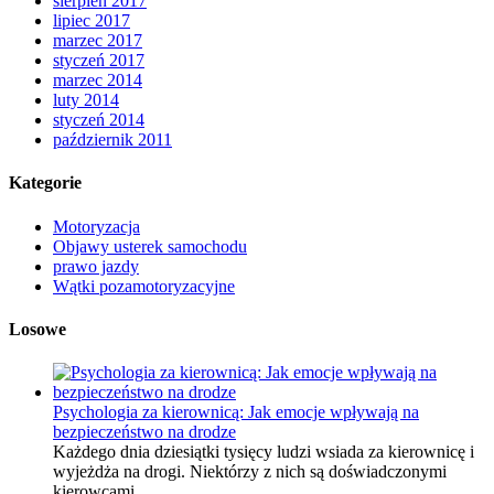
sierpień 2017
lipiec 2017
marzec 2017
styczeń 2017
marzec 2014
luty 2014
styczeń 2014
październik 2011
Kategorie
Motoryzacja
Objawy usterek samochodu
prawo jazdy
Wątki pozamotoryzacyjne
Losowe
Psychologia za kierownicą: Jak emocje wpływają na
bezpieczeństwo na drodze
Każdego dnia dziesiątki tysięcy ludzi wsiada za kierownicę i
wyjeżdża na drogi. Niektórzy z nich są doświadczonymi
kierowcami, …